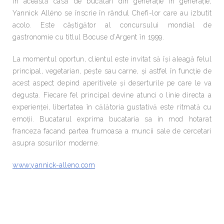
În această casă de bucătari din generație în generație,
Yannick Alléno se înscrie în rândul Chefi-lor care au izbutit
acolo. Este câștigător al concursului mondial de
gastronomie cu titlul Bocuse d’Argent în 1999.
La momentul oportun, clientul este invitat să își aleagă felul
principal, vegetarian, pește sau carne, și astfel în funcție de
acest aspect depind aperitivele și deserturile pe care le va
degusta. Fiecare fel principal devine atunci o linie directa a
experienței, libertatea în călătoria gustativă este ritmată cu
emoții. Bucatarul exprima bucataria sa in mod hotarat
franceza facand partea frumoasa a muncii sale de cercetari
asupra sosurilor moderne.
www.yannick-alleno.com