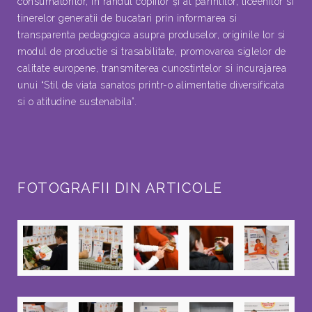
consumatorilor, în randul copiilor şi al părintilor, liceenilor si
tinerelor generatii de bucatari prin informarea si
transparenta pedagogica asupra produselor, originile lor si
modul de productie si trasabilitate, promovarea siglelor de
calitate europene, transmiterea cunostintelor si incurajarea
unui “Stil de viata sanatos printr-o alimentatie diversificata
si o atitudine sustenabila”.
FOTOGRAFII DIN ARTICOLE