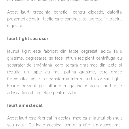
Acest iaurt prezeinta beneficii pentru digestie, datorită
prezenței acidului lactic care continua sa lucreze în tractul
digestiv.
Iaurt light sau usor
Iaurtul light este fabricat din lapte degresat, adică fără
grăsime. degresarea se face intrun recipient centrifuga cu
separator de smântână, care separă grasimea din lapte si
rezulta un lapte cu mai putina grasime, care gratie
fermentilor lactici se transforma intrun iaurt usor sau light.
Foarte prezent pe rafturile magazinelor acest iaurt este
adesea folosit in dietele pentru slabit.
Iaurt amestecat
Acest iaurt este fabricat în același mod ca și iaurtul obișnuit
sau natur. Cu toate acestea, pentru a oferi un aspect mai