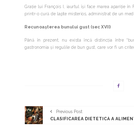
Graţie lui François I, iaurtul îşi face marea apariţie în
printr-o cură de lapte misterios, administrat de un medic
Recunoaşterea bunului gust (sec XVII)
Până în prezent, nu exista încă distincţia între “bun
gastronomia şi regulile de bun gust, care vor fi un crite
Previous Post