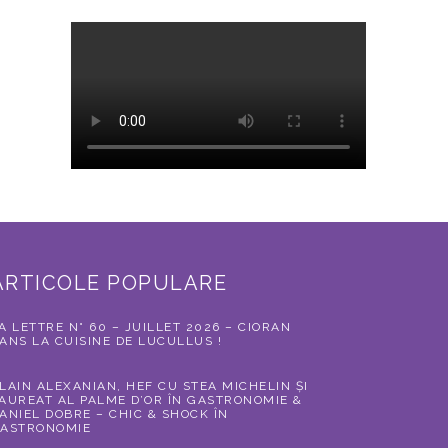
ARTICOLE POPULARE
A LETTRE N° 60 – JUILLET 2026 – CIORAN
ANS LA CUISINE DE LUCULLUS !
LAIN ALEXANIAN, HEF CU STEA MICHELIN ȘI
AUREAT AL PALME D’OR ÎN GASTRONOMIE &
ANIEL DOBRE – CHIC & SHOCK ÎN
ASTRONOMIE