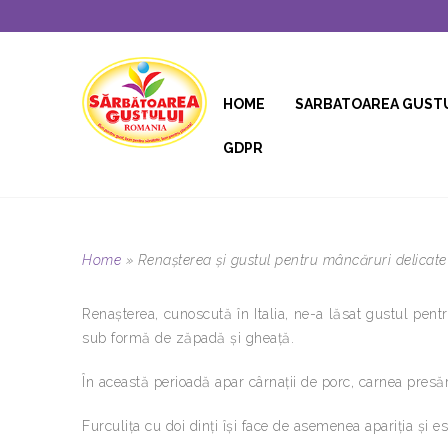
HOME
SARBATOAREA GUST
GDPR
Home
»
Renaşterea şi gustul pentru mâncăruri delicate
Renaşterea, cunoscută în Italia, ne-a lăsat gustul pentru
sub formă de zăpadă şi gheaţă.
În această perioadă apar cârnaţii de porc, carnea presă
Furculiţa cu doi dinţi îşi face de asemenea apariţia şi es