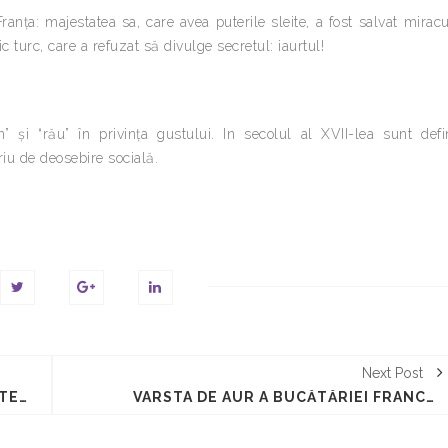
 Franţa: majestatea sa, care avea puterile sleite, a fost salvat mirac
 turc, care a refuzat să divulge secretul: iaurtul!
” şi “rău” în privinţa gustului. In secolul al XVII-lea sunt defi
riu de deosebire socială.
Next Post
CLASIFICAREA DIETETICĂ A ALIMENTELOR IN EVUL MEDIU
VÂRSTA DE AUR A BUCĂTĂRIEI FRANCEZE (SEC. XVIII)