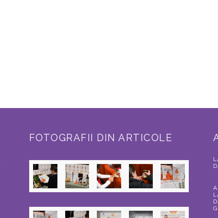
FOTOGRAFII DIN ARTICOLE
L
a
D
A
L
D
G