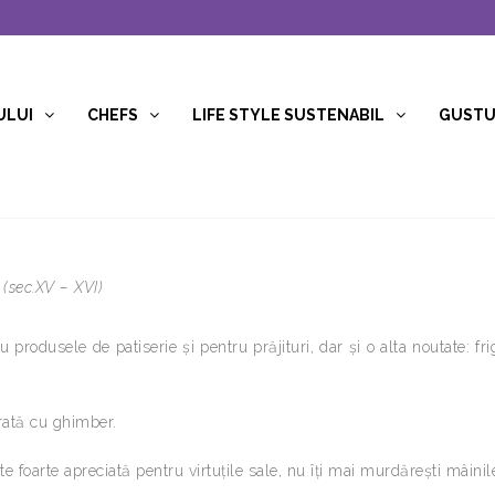
ULUI
CHEFS
LIFE STYLE SUSTENABIL
GUSTUR
 (sec.XV – XVI)
 produsele de patiserie şi pentru prăjituri, dar şi o alta noutate: fri
rată cu ghimber.
te foarte apreciată pentru virtuţile sale, nu îţi mai murdăreşti mâinil