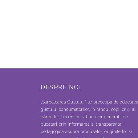
DESPRE NOI
„Sarbatoarea Gustului” se preocupa de educare
gustului consumatorilor, în randul copiilor şi al
părintilor, liceenilor si tinerelor generatii de
bucatari prin informarea si transparenta
pedagogica asupra produselor, originile lor si