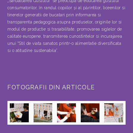
„Sarbatoarea Gustului” se preocupa de educarea gustului
consumatorilor, în randul copiilor şi al părintilor, liceenilor si
tinerelor generatii de bucatari prin informarea si
transparenta pedagogica asupra produselor, originile lor si
modul de productie si trasabilitate, promovarea siglelor de
calitate europene, transmiterea cunostintelor si incurajarea
unui “Stil de viata sanatos printr-o alimentatie diversificata
si o atitudine sustenabila”.
FOTOGRAFII DIN ARTICOLE