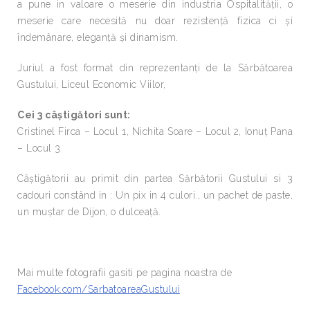
a pune in valoare o meserie din industria Ospitalității, o
meserie care necesită nu doar rezistență fizica ci și
îndemânare, eleganță și dinamism.
Juriul a fost format din reprezentanți de la Sărbătoarea
Gustului, Liceul Economic Viilor,
Cei 3 câștigători sunt:
Cristinel Firca – Locul 1, Nichita Soare – Locul 2, Ionuț Pana
– Locul 3
Câștigătorii au primit din partea Sărbătorii Gustului si 3
cadouri constând in : Un pix in 4 culori., un pachet de paste,
un muștar de Dijon, o dulceață.
Mai multe fotografii gasiti pe pagina noastra de
Facebook.com/SarbatoareaGustului