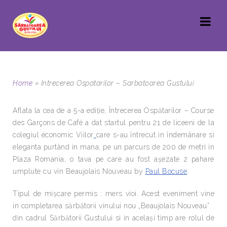
Home
»
Intrecerea Ospatarilor – Sarbatoarea Gustului
Aflata la cea de a 5-a ediție, Întrecerea Ospătarilor – Course
des Garçons de Café a dat startul pentru 21 de liceeni de la
colegiul économic Viilor
care s-au întrecut in îndemânare si
eleganta purtând in mana, pe un parcurs de 200 de metri in
Plaza Romania, o tava pe care au fost așezate 2 pahare
umplute cu vin Beaujolais Nouveau by
Paul Bocuse
.
Tipul de mișcare permis : mers vioi. Acest eveniment vine
in completarea sărbătorii vinului nou „Beaujolais Nouveau”
din cadrul Sărbătorii Gustului si in același timp are rolul de