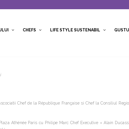
ULUI
CHEFS
LIFE STYLE SUSTENABIL
GUSTUR
i
cociatii Chef de la République Française si Chef la Consiliul Regi
a Plaza Athénée Paris cu Philipe Marc Chef Executive « Alain Ducas