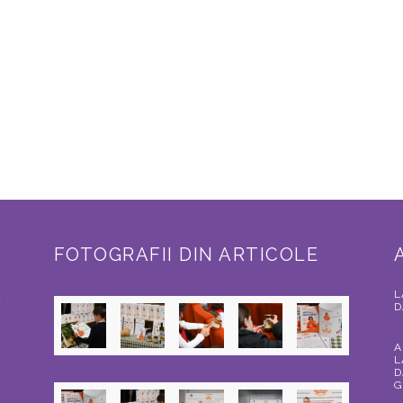
FOTOGRAFII DIN ARTICOLE
L
a
D
A
L
D
G