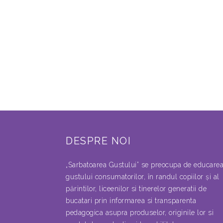
DESPRE NOI
„Sarbatoarea Gustului” se preocupa de educare
gustului consumatorilor, în randul copiilor şi al
părintilor, liceenilor si tinerelor generatii de
bucatari prin informarea si transparenta
pedagogica asupra produselor, originile lor si