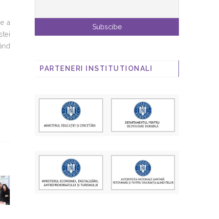
re a
stei
tând
PARTENERI INSTITUTIONALI