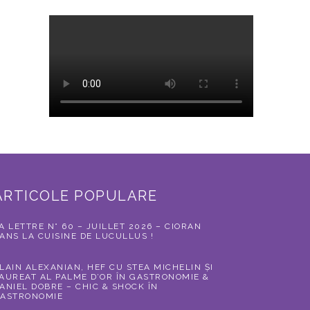
ARTICOLE POPULARE
A LETTRE N° 60 – JUILLET 2026 – CIORAN
ANS LA CUISINE DE LUCULLUS !
LAIN ALEXANIAN, HEF CU STEA MICHELIN ȘI
AUREAT AL PALME D’OR ÎN GASTRONOMIE &
ANIEL DOBRE – CHIC & SHOCK ÎN
ASTRONOMIE