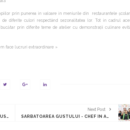
nală
iilor prin punerea in valoare in meniurile din restaurantele școla
de diferite culori respectând sezonalitatea lor. Tot in cadrul ace
bucătar prin diferite teme de atelier cu demonstrații culinare evi
m face lucruri extraordinare »
Next Post
LIONEL RIGOLET - SARBATOAREA GUSTULUI
SARBATOAREA GUSTULUI - CHEF IN ASE