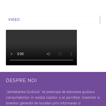
VIDEO
DESPRE NOI
„Sarbatoarea Gustului” se preocupa de educarea gustului
consumatorilor, în randul copiilor şi al părintilor, liceenilor si
tinerelor generatii de bucatari prin informarea si