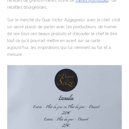
recettes de grands-mères (
voire de
mères lyonnaises
)
, de
recettes bourgeoises…
Sur le marché du Quai Victor Augagneur, avec le chef, c’est
un sacré plaisir de parler avec les producteurs, de humer,
de voir tous ces beaux produits et d’écouter le chef te dire
tout ce qu’il pourrait mettre en avant sur sa carte
aujourd’hui, les inspirations qui lui viennent au fur et à
mesure.