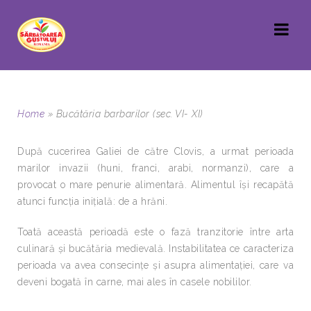
Home
»
Bucătăria barbarilor (sec. VI- XI)
După cucerirea Galiei de către Clovis, a urmat perioada
marilor invazii (huni, franci, arabi, normanzi), care a
provocat o mare penurie alimentară. Alimentul îşi recapătă
atunci funcţia iniţială: de a hrăni.
Toată această perioadă este o fază tranzitorie între arta
culinară şi bucătăria medievală. Instabilitatea ce caracteriza
perioada va avea consecinţe şi asupra alimentaţiei, care va
deveni bogată în carne, mai ales în casele nobililor.