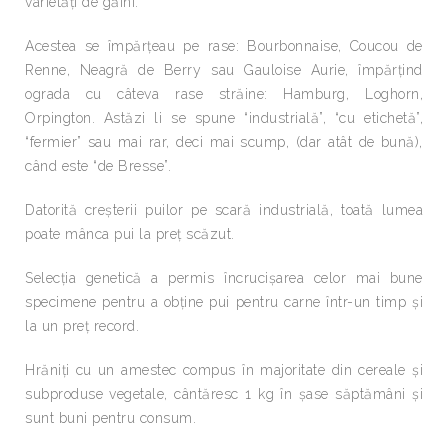
varietăţi de găini.
Acestea se împărţeau pe rase: Bourbonnaise, Coucou de
Renne, Neagră de Berry sau Gauloise Aurie, împărţind
ograda cu câteva rase străine: Hamburg, Loghorn,
Orpington. Astăzi li se spune “industrială”, “cu etichetă”,
“fermier” sau mai rar, deci mai scump, (dar atât de bună),
când este “de Bresse”.
Datorită creşterii puilor pe scară industrială, toată lumea
poate mânca pui la preţ scăzut.
Selecţia genetică a permis încrucişarea celor mai bune
specimene pentru a obţine pui pentru carne într-un timp şi
la un preţ record.
Hrăniţi cu un amestec compus în majoritate din cereale şi
subproduse vegetale, cântăresc 1 kg în şase săptămâni şi
sunt buni pentru consum.