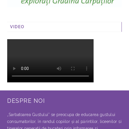
VIDEO
DESPRE NOI
„Sarbatoarea Gustului” se preocupa de educarea gustului
consumatorilor, în randul copiilor şi al părintilor, liceenilor si
tinerelor generatii de bucatari prin informarea si