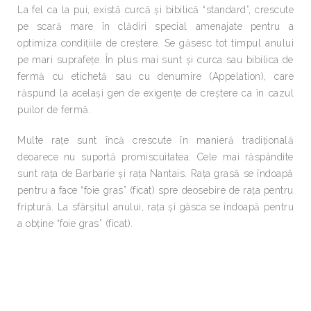
La fel ca la pui, există curcă şi bibilică “standard”, crescute
pe scară mare în clădiri special amenajate pentru a
optimiza condiţiile de creştere. Se găsesc tot timpul anului
pe mari suprafeţe. În plus mai sunt şi curca sau bibilica de
fermă cu etichetă sau cu denumire (Appelation), care
răspund la acelaşi gen de exigenţe de creştere ca în cazul
puilor de fermă.
Multe raţe sunt încă crescute în manieră tradiţională
deoarece nu suportă promiscuitatea. Cele mai răspândite
sunt raţa de Barbarie şi raţa Nantais. Raţa grasă se îndoapă
pentru a face “foie gras” (ficat) spre deosebire de raţa pentru
friptură. La sfârşitul anului, raţa şi gâsca se îndoapă pentru
a obţine “foie gras” (ficat).