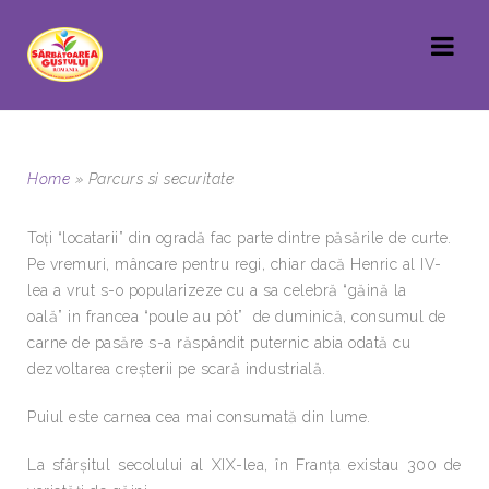
Home
»
Parcurs si securitate
Toţi “locatarii” din ogradă fac parte dintre păsările de curte.
Pe vremuri, mâncare pentru regi, chiar dacă Henric al IV-
lea a vrut s-o popularizeze cu a sa celebră “găină la
oală” in francea “poule au pôt” de duminică, consumul de
carne de pasăre s-a răspândit puternic abia odată cu
dezvoltarea creşterii pe scară industrială.
Puiul este carnea cea mai consumată din lume.
La sfârşitul secolului al XIX-lea, în Franţa existau 300 de