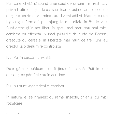
Puii cu etichetă răspund unui caiet de sarcini mai restrictiv
privind alimentaţia deloc sau foarte puţine antibiotice de
creştere, enzime, vitamine sau diverşi aditivi. Marcaţi cu un
logo roşu “fermier”, puii ajung la maturitate în 81 de zile.
Sunt crescuţi în aer liber, în spaţii mai mari sau mai mici,
conform cu eticheta. Numai păsările de curte de Bresse,
crescute cu cereale, în libertate mai mult de trei luni, au
dreptul la o denumire controlată.
Nu! Pui în cuşcă nu există.
Doar găinile ouătoare pot fi ţinute în cuşcă. Puii trebuie
crescuţi pe pământ sau în aer liber.
Puii nu sunt vegetarieni ci carnivori.
În natură, ei se hrănesc cu râme, insecte, chiar şi cu mici
rozătoare.