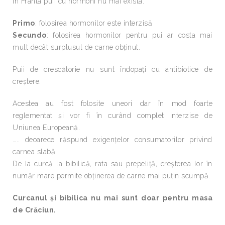
In Franta puii cu hormoni nu mai exista.
Primo
: folosirea hormonilor este interzisă
Secundo
: folosirea hormonilor pentru pui ar costa mai
mult decât surplusul de carne obţinut.
Puii de crescătorie nu sunt îndopaţi cu antibiotice de
creştere.
Acestea au fost folosite uneori dar în mod foarte
reglementat şi vor fi în curând complet interzise de
Uniunea Europeană.
….. deoarece răspund exigenţelor consumatorilor privind
carnea slabă.
De la curcă la bibilică, rata sau prepeliţă, creşterea lor în
număr mare permite obţinerea de carne mai puţin scumpă.
Curcanul şi bibilica nu mai sunt doar pentru masa
de Crăciun.