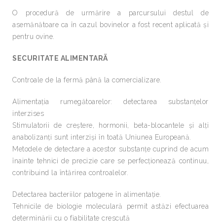
O procedură de urmărire a parcursului destul de
asemănătoare ca în cazul bovinelor a fost recent aplicată şi
pentru ovine.
SECURITATE ALIMENTARÃ
Controale de la fermă până la comercializare.
Alimentaţia rumegătoarelor: detectarea substanţelor
interzises
Stimulatorii de creştere, hormonii, beta-blocantele şi alţi
anabolizanţi sunt interzişi în toată Uniunea Europeană.
Metodele de detectare a acestor substanţe cuprind de acum
înainte tehnici de precizie care se perfecţionează continuu,
contribuind la întărirea controalelor.
Detectarea bacteriilor patogene în alimentaţie.
Tehnicile de biologie moleculară permit astăzi efectuarea
determinării cu o fiabilitate crescută