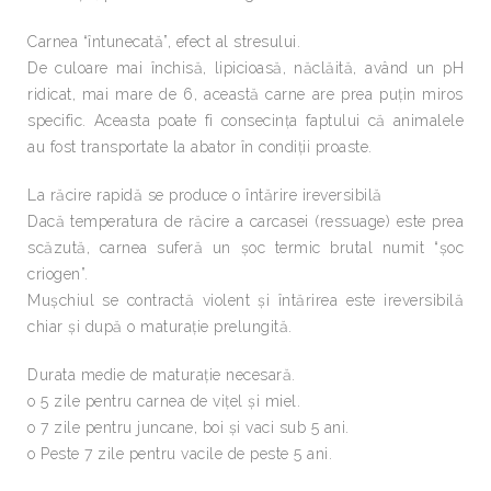
Carnea “întunecată”, efect al stresului.
De culoare mai închisă, lipicioasă, năclăită, având un pH
ridicat, mai mare de 6, această carne are prea puţin miros
specific. Aceasta poate fi consecinţa faptului că animalele
au fost transportate la abator în condiţii proaste.
La răcire rapidă se produce o întărire ireversibilă
Dacă temperatura de răcire a carcasei (ressuage) este prea
scăzută, carnea suferă un şoc termic brutal numit “şoc
criogen”.
Muşchiul se contractă violent şi întărirea este ireversibilă
chiar şi după o maturaţie prelungită.
Durata medie de maturaţie necesară.
o 5 zile pentru carnea de viţel şi miel.
o 7 zile pentru juncane, boi şi vaci sub 5 ani.
o Peste 7 zile pentru vacile de peste 5 ani.