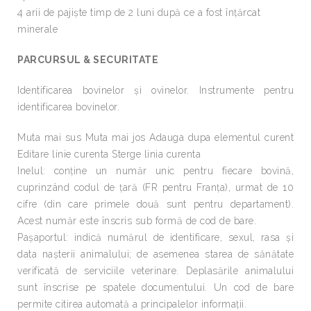
4 arii de pajişte timp de 2 luni după ce a fost înţărcat
minerale
PARCURSUL & SECURITATE
Identificarea bovinelor şi ovinelor. Instrumente pentru
identificarea bovinelor.
Muta mai sus Muta mai jos Adauga dupa elementul curent
Editare linie curenta Sterge linia curenta
Inelul: conţine un număr unic pentru fiecare bovină,
cuprinzând codul de ţară (FR pentru Franţa), urmat de 10
cifre (din care primele două sunt pentru departament).
Acest număr este înscris sub formă de cod de bare.
Paşaportul: indică numărul de identificare, sexul, rasa şi
data naşterii animalului; de asemenea starea de sănătate
verificată de serviciile veterinare. Deplasările animalului
sunt înscrise pe spatele documentului. Un cod de bare
permite citirea automată a principalelor informaţii.