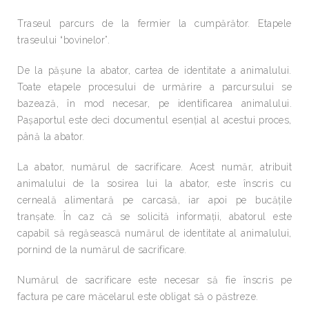
Traseul parcurs de la fermier la cumpărător. Etapele
traseului “bovinelor”.
De la păşune la abator, cartea de identitate a animalului.
Toate etapele procesului de urmărire a parcursului se
bazează, în mod necesar, pe identificarea animalului.
Paşaportul este deci documentul esenţial al acestui proces,
până la abator.
La abator, numărul de sacrificare. Acest număr, atribuit
animalului de la sosirea lui la abator, este înscris cu
cerneală alimentară pe carcasă, iar apoi pe bucăţile
tranşate. În caz că se solicită informaţii, abatorul este
capabil să regăsească numărul de identitate al animalului,
pornind de la numărul de sacrificare.
Numărul de sacrificare este necesar să fie înscris pe
factura pe care măcelarul este obligat să o păstreze.