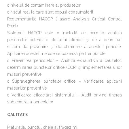
o nivelul de contaminare al produselor
o riscul real la care sunt expuşi consumatorii
Reglementările HACCP (Hasard Analysis Critical Control
Point)
Sistemul HACCP este o metodă ce permite analiza
pericolelor potenţiale ale unui aliment şi de a defini un
sistem de prevenire şi de eliminare a acestor pericole.
Aplicarea acestei metode se bazează pe trei puncte:
o Prevenirea pericolelor – Analiza exhaustivă a cauzelor,
determinarea punctelor critice (CCP) şi implementarea unor
măsuri preventive
o Supravegherea punctelor critice – Verificarea aplicării
măsurilor preventive
o Verificarea eficacităţii sistemului – Audit privind ţinerea
sub control a pericolelor
CALITATE
Maturaţia, punctul cheie al frăgezimii