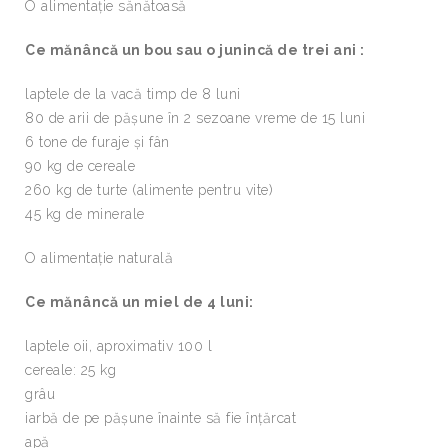
O alimentaţie sănătoasă
Ce mănâncă un bou sau o junincă de trei ani :
laptele de la vacă timp de 8 luni
80 de arii de păşune în 2 sezoane vreme de 15 luni
6 tone de furaje şi fân
90 kg de cereale
260 kg de turte (alimente pentru vite)
45 kg de minerale
O alimentaţie naturală
Ce mănâncă un miel de 4 luni:
laptele oii, aproximativ 100 l
cereale: 25 kg
grâu
iarbă de pe păşune înainte să fie înţărcat
apă