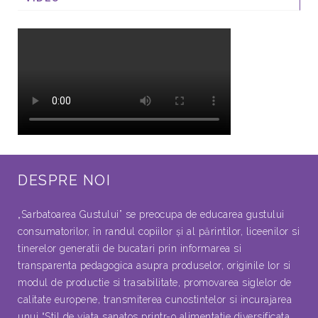
DESPRE NOI
„Sarbatoarea Gustului” se preocupa de educarea gustului
consumatorilor, în randul copiilor şi al părintilor, liceenilor si
tinerelor generatii de bucatari prin informarea si
transparenta pedagogica asupra produselor, originile lor si
modul de productie si trasabilitate, promovarea siglelor de
calitate europene, transmiterea cunostintelor si incurajarea
unui “Stil de viata sanatos printr-o alimentatie diversificata