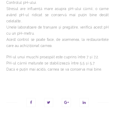
Controlul pH-ului.
Stresul are influenţă mare asupra pH-ului cărnii; o carne
având pH-ul ridicat se conservă mai puţin bine decât
celelalte..
Unele laboratoare de tranşare şi pregătire, verifică acest pH
cu un pH-metru.
Acest control se poate face, de asemenea, la restaurantele
care au achiziţionat carnea.
PH-ul unui muşchi proaspăt este cuprins între 7 şi 7,2.
PH-ul cărnii maturate se stabilizează între 5,5 şi 5,7.
Dacă e puţin mai acidă, carnea se va conserva mai bine.