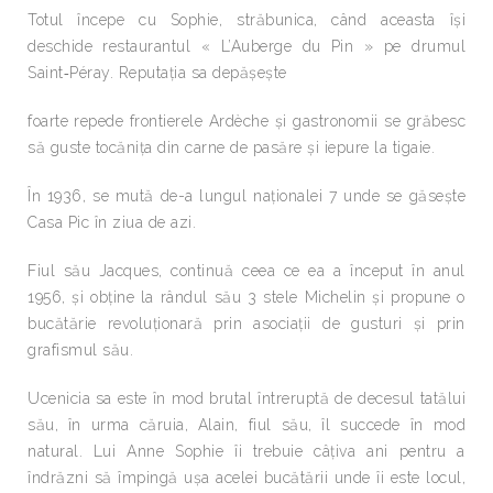
Totul începe cu Sophie, străbunica, când aceasta își
deschide restaurantul « L’Auberge du Pin » pe drumul
Saint‐Péray. Reputația sa depășește
foarte repede frontierele Ardèche și gastronomii se grăbesc
să guste tocănița din carne de pasăre și iepure la tigaie.
În 1936, se mută de-a lungul naționalei 7 unde se găsește
Casa Pic în ziua de azi.
Fiul său Jacques, continuă ceea ce ea a început în anul
1956, și obține la rândul său 3 stele Michelin și propune o
bucătărie revoluționară prin asociații de gusturi și prin
grafismul său.
Ucenicia sa este în mod brutal întreruptă de decesul tatălui
său, în urma căruia, Alain, fiul său, îl succede în mod
natural. Lui Anne Sophie îi trebuie câțiva ani pentru a
îndrăzni să împingă ușa acelei bucătării unde îi este locul,