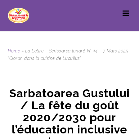
Home
»
La Lettre – Scrisoarea lunară N° 44 – 7 Mars 2025
“Cioran dans la cuisine de Lucullus”
Sarbatoarea Gustului
/ La fête du goût
2020/2030 pour
l’éducation inclusive