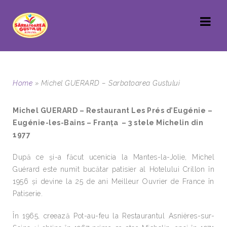
Home
»
Michel GUERARD – Sarbatoarea Gustului
Michel GUERARD – Restaurant Les Prés d’Eugénie –
Eugénie-les-Bains – Franța – 3 stele Michelin din
1977
După ce și-a făcut ucenicia la Mantes-la-Jolie, Michel
Guérard este numit bucătar patisier al Hotelului Crillon în
1956 și devine la 25 de ani Meilleur Ouvrier de France în
Patiserie.
În 1965, creează Pot-au-feu la Restaurantul Asnières-sur-