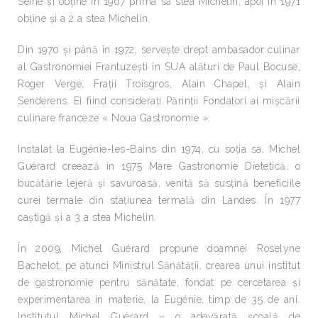
Seine și obține în 1967 prima sa stea Michelin, apoi în 1971
obține și a 2 a stea Michelin.
Din 1970 și până în 1972, servește drept ambasador culinar
al Gastronomiei Frantuzești în SUA alături de Paul Bocuse,
Roger Vergé, Frații Troisgros, Alain Chapel, și Alain
Senderens. Ei fiind considerați Părinții Fondatori ai mișcării
culinare franceze « Noua Gastronomie ».
Instalat la Eugénie-les-Bains din 1974, cu soția sa, Michel
Guérard creează în 1975 Mare Gastronomie Dietetică, o
bucătărie lejeră și savuroasă, venită să susțină beneficiile
curei termale din stațiunea termală din Landes. În 1977
caștigă și a 3 a stea Michelin.
În 2009, Michel Guérard propune doamnei Roselyne
Bachelot, pe atunci Ministrul Sănătății, crearea unui institut
de gastronomie pentru sănătate, fondat pe cercetarea și
experimentarea in materie, la Eugénie, timp de 35 de ani.
Institutul Michel Guérard – o adevărată școală de