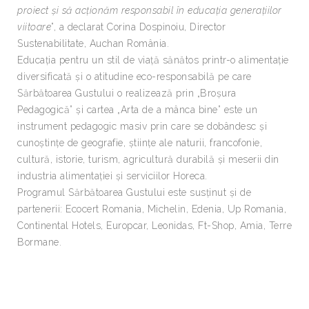
proiect și să acționăm responsabil în educația generațiilor
viitoare
”, a declarat Corina Dospinoiu, Director
Sustenabilitate, Auchan România.
Educația pentru un stil de viață sănătos printr-o alimentație
diversificată și o atitudine eco-responsabilă pe care
Sărbătoarea Gustului o realizează prin „Broșura
Pedagogică” și cartea „Arta de a mânca bine” este un
instrument pedagogic masiv prin care se dobândesc și
cunoștințe de geografie, științe ale naturii, francofonie,
cultură, istorie, turism, agricultură durabilă și meserii din
industria alimentației și serviciilor Horeca.
Programul Sărbătoarea Gustului este susținut și de
partenerii: Ecocert Romania, Michelin, Edenia, Up Romania,
Continental Hotels, Europcar, Leonidas, Ft-Shop, Amia, Terre
Bormane.