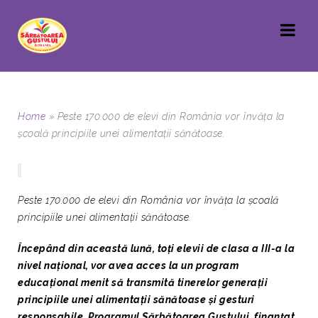
Home
»
Peste 170.000 de elevi din România vor învăța la
școală principiile unei alimentații sănătoase.
Peste 170.000 de elevi din România vor învăța la școală
principiile unei alimentații sănătoase.
Începând din această lună, toți elevii de clasa a III-a la
nivel național, vor avea acces la un program
educațional menit să transmită tinerelor generații
principiile unei alimentații sănătoase și gesturi
responsabile. Programul Sărbătoarea Gustului, finanțat