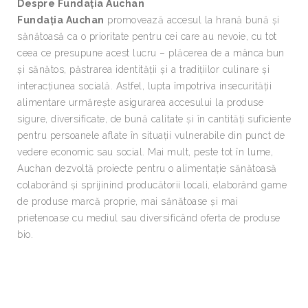
Despre Fundația Auchan
Fundația Auchan
promovează accesul la hrană bună și
sănătoasă ca o prioritate pentru cei care au nevoie, cu tot
ceea ce presupune acest lucru – plăcerea de a mânca bun
și sănătos, păstrarea identității și a tradițiilor culinare și
interacțiunea socială. Astfel, lupta împotriva insecurității
alimentare urmărește asigurarea accesului la produse
sigure, diversificate, de bună calitate și în cantități suficiente
pentru persoanele aflate în situații vulnerabile din punct de
vedere economic sau social. Mai mult, peste tot în lume,
Auchan dezvoltă proiecte pentru o alimentație sănătoasă
colaborând și sprijinind producătorii locali, elaborând game
de produse marcă proprie, mai sănătoase și mai
prietenoase cu mediul sau diversificând oferta de produse
bio.