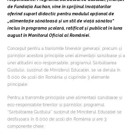
de Fundația Auchan, vine în sprijinul învățătorilor
oferind suport didactic pentru modulul opțional de
„alimentație sănătoasă și un stil de viață sănătos”
inclus în programa școlară, ratificat și publicat în luna
august în Monitorul Oficial al României.
Conceput pentru a transmite tinerelor generații, precum și
părinților acestora principiile unei alimentații sănătoase și a
unei atitudini eco-responsabile, programul Sărbătoarea
Gustului, susținut de Ministerul Educației, se va derula în
6.000 de școli din România și cuprinde 3 elemente
principale:
Pentru a transmite principiile unei alimentații sănătoase și
eco-responsabile tinerilor și părinților, programul
“Sărbătoarea Gustului” susținut de Ministerul Educației se
desfășoară în 6.000 de școli din România și are 3
componente cheie: