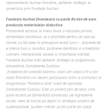
reprezentanții Auchan România, partener strategic al
proiectului prin Fundația Auchan.
Fundația Auchan finanțează cu peste 80.000 de euro
producția materialelor didactice
Promovând accesul la hrană bună și educația privind
alimentația sănătoasă, ca o prioritate pentru cei care au
nevoie, cu tot ceea ce presupune acest lucru – plăcerea de
a mânca bun și sănătos, păstrarea identității și a tradițiilor
culinare, interacțiunea socială și importanța nutriției,
Fundația Auchan este partener strategic al programului
educațional Sărbătoarea Gustului.
„
Începând din această toamnă, copiii din clasa a III-a din
toată România vor deveni participanți activi și promotori ai
programului “Mănâncă bine” creat de asociația
Sărbătoarea Gustului. Este un proiect plin de sens, care
pune accent pe alimentația sănătoasă, pe ingrediente
locale, ceea se înscrie pe deplin în strategia noastră de
sustenabilitate. Suntem mândri să fim parte din acest