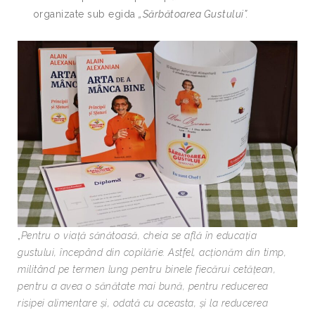
organizate sub egida
„Sărbătoarea Gustului”.
„
Pentru o viață sănătoasă, cheia se află în educația
gustului, începând din copilărie. Astfel, acționăm din timp,
militând pe termen lung pentru binele fiecărui cetățean,
pentru a avea o sănătate mai bună, pentru reducerea
risipei alimentare și, odată cu aceasta, și la reducerea