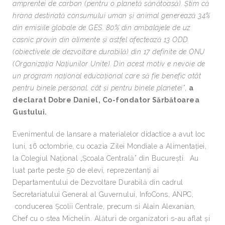
amprentei de carbon (pentru o planetă sănătoasă). Știm că
hrana destinată consumului uman și animal generează 34%
din emisiile globale de GES. 80% din ambalajele de uz
casnic provin din alimente și astfel afectează 13 ODD
(obiectivele de dezvoltare durabilă) din 17 definite de ONU
(Organizația Națiunilor Unite). Din acest motiv e nevoie de
un program național educațional care să fie benefic atât
pentru binele personal, cât și pentru binele planetei”
,
a
declarat Dobre Daniel, Co-fondator Sărbătoarea
Gustului.
Evenimentul de lansare a materialelor didactice a avut loc
luni, 16 octombrie, cu ocazia Zilei Mondiale a Alimentației,
la Colegiul Național „Școala Centrală” din București. Au
luat parte peste 50 de elevi, reprezentanți ai
Departamentului de Dezvoltare Durabilă din cadrul
Secretariatului General al Guvernului, InfoCons, ANPC,
conducerea Școlii Centrale, precum si Alain Alexanian,
Chef cu o stea Michelin. Alături de organizatori s-au aflat și