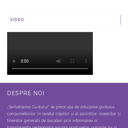
VIDEO
DESPRE NOI
„Sarbatoarea Gustului” se preocupa de educarea gustului
consumatorilor, în randul copiilor şi al părintilor, liceenilor si
tinerelor generatii de bucatari prin informarea si
transparenta pedagogica asupra produselor, originile lor si