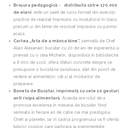
Broșura pedagogică
–
distribuită către
1
70.000
de elevi
, este un caiet de lucru format din exerciții
practice de realizat împreună cu învățătorul în clasă,
precum și din teme de rezolvat împreună cu părinții
acasă.
Cartea „Arta de a mânca bine”,
semnată de Chef
Alain Alexanian, bucătar cu 20 de ani de experiență și
premiat cu o stea Michelin, disponibilă în bibliotecile
a 6.000 de școli, oferă sfaturi concrete despre ce
presupune o bucătărie sănătoasă, atât din punct de
vedere al alimentelor, cât și al modurilor de
preparare.
Boneta de Bucătar, imprimată cu cele 10 gesturi
anti risipă alimentară
. Aceasta are rolul de a
promova excelența în meseria de bucătar, fiind
semnată în fiecare an de către cei mai prestigioși
Chefi ai planetei, iar în cadrul programului va fi oferită
tuturor copiilor care participă la evenimentele