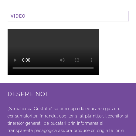
VIDEO
DESPRE NOI
„Sarbatoarea Gustului” se preocupa de educarea gustului
consumatorilor, în randul copiilor şi al părintilor, liceenilor si
tinerelor generatii de bucatari prin informarea si
transparenta pedagogica asupra produselor, originile lor si