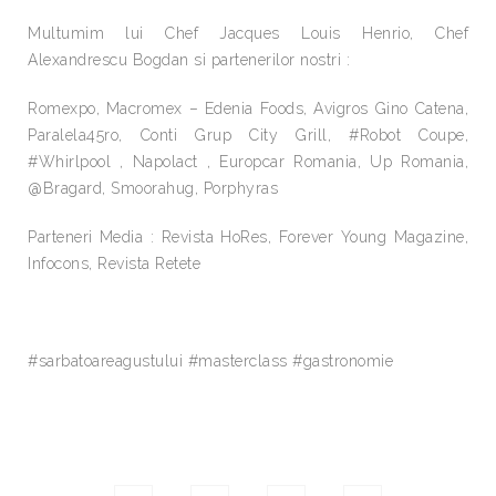
Multumim lui Chef Jacques Louis Henrio​, Chef
Alexandrescu Bogdan​ si partenerilor nostri :
Romexpo, Macromex – Edenia Foods​, Avigros Gino Catena​,
Paralela45ro​, Conti Grup​ City Grill​, #Robot Coupe,
#Whirlpool , Napolact​ , Europcar Romania​, Up Romania,
@Bragard, Smoorahug​, Porphyras​
Parteneri Media : Revista HoRes, Forever Young Magazine,
Infocons, Revista Retete
#sarbatoareagustului #masterclass #gastronomie