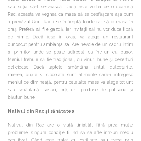
sau soţia să-l servească. Dacă este vorba de o doamnă
Rac, aceasta va veghea ca masa să se desfăşoare aşa cum
a prevăzut.Unui Rac i se întâmplă foarte rar să ia masa în
oraş. Preferă să fi e gazdă, iar invitaţii săi nu vor duce lipsă
de nimic. Dacă iese în oraş, va alege un restaurant
cunoscut pentru ambianţa sa. Are nevoie de un cadru intim
şi primitor unde se poate adăposti ca într-un cui-buşor.
Meniul trebuie să fie tradiţional, cu vinuri bune şi deserturi
delicioase. Dacă laptele, smântâna, untul, dulceţurile,
mierea, ouăle şi ciocolata sunt alimente care-i întregesc
meniul de dimineaţă, pentru celelalte mese va alege tot unt
sau smântână, sosuri, prăjituri, produse de patiserie şi
băuturi bune.
Nativul din Rac şi sănătatea
Nativul din Rac are o viaţă liniştită, fără prea multe
probleme, singura condiţie fi ind să se afle într-un mediu
echilibrat. Când este tratat cu ostilitate sau trece prin