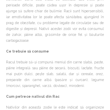
perioade dificile, poate cădea uşor în depresie şi poate
ajunge să sufere chiar de bulimie. Racii sunt hipersensibili,
iar emotivitatea lor le poate afecta sănătatea, ajungând în
prag de obezitate, cu probleme legate de circulaţie sau de
digestie şi depresii. Nativii acestei zodii vor evita consumul
de zahăr, pâine albă, grăsimile de orice fel şi băuturile
carbogazoase.
Ce trebuie să consume
Racul trebuie să-şi compună meniul din carne slabă, paste,
pâine integrală sau pâine de secară, biscuiţi, lactate, fructe
mai puţin dulci, peşte slab, salată, dar şi cereale, orez,
preparate din carne albă (pasăre şi curcan), legume
(morcovi, sparanghel, varză, dovleac), mirodenii.
Cum petrece nativul din Rac
Nativilor din această zodie le este indicat să organizeze