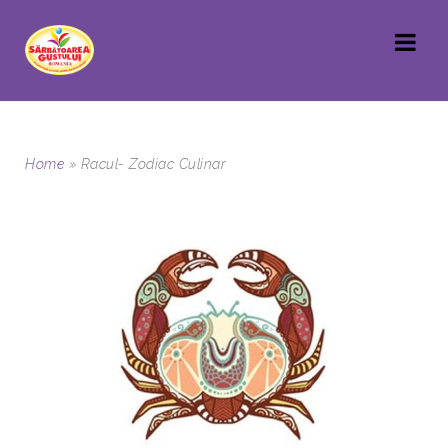
Home
»
Racul- Zodiac Culinar