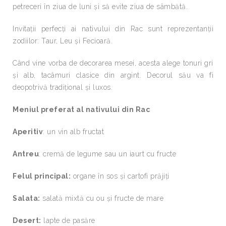
petreceri în ziua de luni şi să evite ziua de sâmbătă.
Invitaţii perfecţi ai nativului din Rac sunt reprezentanţii
zodiilor: Taur, Leu şi Fecioară.
Când vine vorba de decorarea mesei, acesta alege tonuri gri
şi alb, tacâmuri clasice din argint. Decorul său va fi
deopotrivă tradiţional şi luxos.
Meniul preferat al nativului din Rac
Aperitiv
: un vin alb fructat
Antreu
: cremă de legume sau un iaurt cu fructe
Felul principal:
organe în sos şi cartofi prăjiţi
Salata:
salată mixtă cu ou şi fructe de mare
Desert:
lapte de pasăre