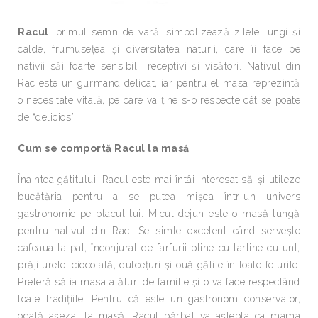
Racul
, primul semn de vară, simbolizează zilele lungi şi
calde, frumuseţea şi diversitatea naturii, care îi face pe
nativii săi foarte sensibili, receptivi şi visători. Nativul din
Rac este un gurmand delicat, iar pentru el masa reprezintă
o necesitate vitală, pe care va ţine s-o respecte cât se poate
de “delicios”.
Cum se comportă Racul la masă
Înaintea gătitului, Racul este mai întâi interesat să-şi utileze
bucătăria pentru a se putea mişca într-un univers
gastronomic pe placul lui. Micul dejun este o masă lungă
pentru nativul din Rac. Se simte excelent când serveşte
cafeaua la pat, înconjurat de farfurii pline cu tartine cu unt,
prăjiturele, ciocolată, dulceţuri şi ouă gătite în toate felurile.
Preferă să ia masa alături de familie şi o va face respectând
toate tradiţiile. Pentru că este un gastronom conservator,
odată aşezat la masă, Racul bărbat va aştepta ca mama