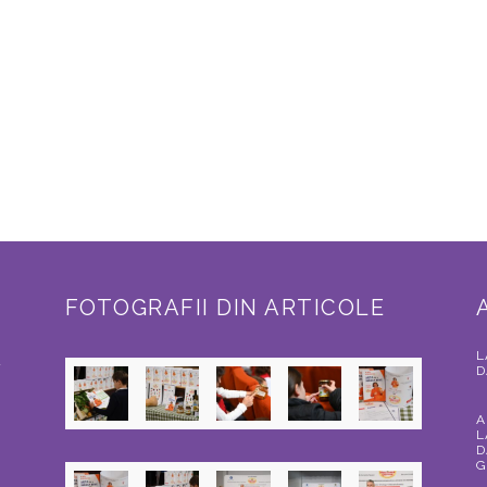
FOTOGRAFII DIN ARTICOLE
L
a
D
A
L
D
G