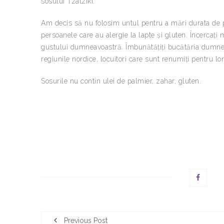
sosului Tzatziki.
Am decis să nu folosim untul pentru a mări durata de pă
persoanele care au alergie la lapte și gluten. Încercați
gustului dumneavoastră. Îmbunătăţiţi bucătăria dumneav
regiunile nordice, locuitori care sunt renumiți pentru lon
Sosurile nu contin ulei de palmier, zahar, gluten.
Previous Post