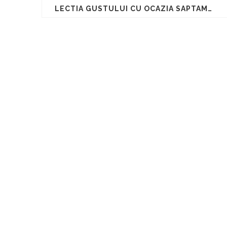
LECTIA GUSTULUI CU OCAZIA SAPTAMANII ALTFEL LA BISTRO LE PARISIEN