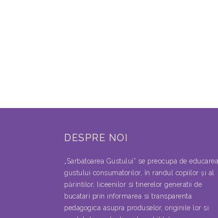
DESPRE NOI
„Sarbatoarea Gustului” se preocupa de educare
gustului consumatorilor, în randul copiilor şi al
părintilor, liceenilor si tinerelor generatii de
bucatari prin informarea si transparenta
pedagogica asupra produselor, originile lor si