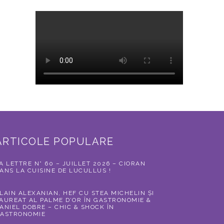
ARTICOLE POPULARE
A LETTRE N° 60 – JUILLET 2026 – CIORAN
ANS LA CUISINE DE LUCULLUS !
LAIN ALEXANIAN, HEF CU STEA MICHELIN ȘI
AUREAT AL PALME D’OR ÎN GASTRONOMIE &
ANIEL DOBRE – CHIC & SHOCK ÎN
ASTRONOMIE