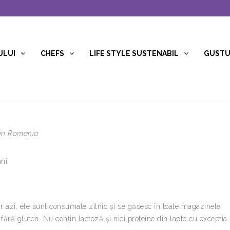
ULUI
CHEFS
LIFE STYLE SUSTENABIL
GUSTUR
 in Romania
ni.
iar azi, ele sunt consumate zilnic și se găsesc în toate magazinele
ără gluten. Nu conțin lactoză și nici proteine din lapte cu exceptia