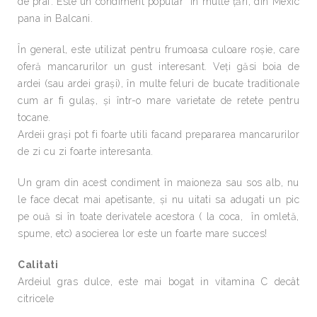
de praf. Este un condiment popular în multe ţări, din Mexic
pana in Balcani.
În general, este utilizat pentru frumoasa culoare roşie, care
oferă mancarurilor un gust interesant. Veţi găsi boia de
ardei (sau ardei graşi), în multe feluri de bucate traditionale
cum ar fi gulaş, şi într-o mare varietate de retete pentru
tocane.
Ardeii graşi pot fi foarte utili facand prepararea mancarurilor
de zi cu zi foarte interesanta.
Un gram din acest condiment în maioneza sau sos alb, nu
le face decat mai apetisante, şi nu uitati sa adugati un pic
pe ouă si în toate derivatele acestora ( la coca, în omletă,
spume, etc) asocierea lor este un foarte mare succes!
Calitati
Ardeiul gras dulce, este mai bogat in vitamina C decât
citricele