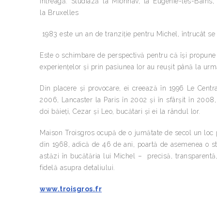
intreagă. Studiază la Mionnav, la Eugénie-les-Bains,
la Bruxelles
1983 este un an de tranziție pentru Michel, întrucât se 
Este o schimbare de perspectivă pentru că își propune
experiențelor și prin pasiunea lor au reușit până la urm
Din placere și provocare, ei creează în 1996 Le Centr
2006, Lancaster la Paris în 2002 și în sfârșit în 2008,
doi băieți, Cezar și Leo, bucătari și ei la rândul lor.
Maison Troisgros ocupă de o jumătate de secol un loc pa
din 1968, adică de 46 de ani, poartă de asemenea o sta
astăzi în bucătăria lui Michel – precisă, transparentă
fidelă asupra detaliului.
www.troisgros.fr