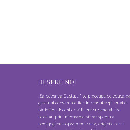
DESPRE NOI
„Sarbatoarea Gustului” se preocupa de educare
gustului consumatorilor, în randul copiilor şi al
părintilor, liceenilor si tinerelor generatii de
bucatari prin informarea si transparenta
pedagogica asupra produselor, originile lor si