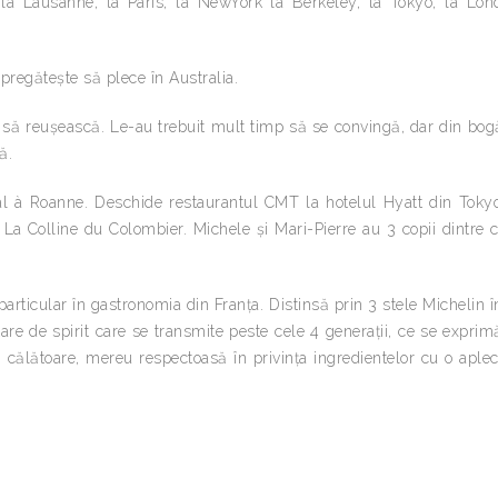
 la Lausanne, la Paris, la NewYork la Berkeley, la Tokyo, la Lon
pregătește să plece în Australia.
 să reușească. Le-au trebuit mult timp să se convingă, dar din bog
ă.
al à Roanne. Deschide restaurantul CMT la hotelul Hyatt din Toky
 La Colline du Colombier. Michele și Mari-Pierre au 3 copii dintre 
rticular în gastronomia din Franța. Distinsă prin 3 stele Michelin 
re de spirit care se transmite peste cele 4 generații, ce se exprim
, călătoare, mereu respectoasă în privința ingredientelor cu o aple