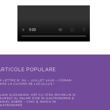
ARTICOLE POPULARE
A LETTRE N° 60 – JUILLET 2026 – CIORAN
ANS LA CUISINE DE LUCULLUS !
LAIN ALEXANIAN, HEF CU STEA MICHELIN ȘI
AUREAT AL PALME D’OR ÎN GASTRONOMIE &
ANIEL DOBRE – CHIC & SHOCK ÎN
ASTRONOMIE