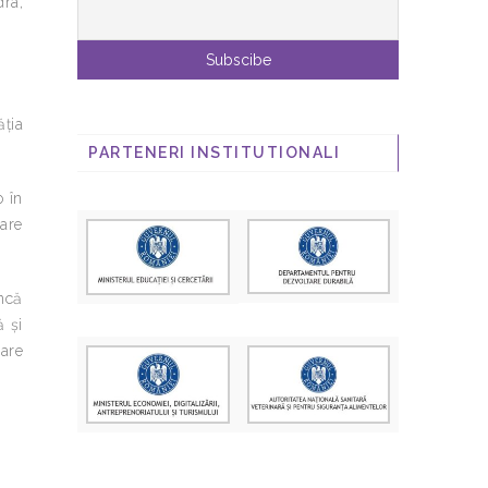
dra,
ăția
PARTENERI INSTITUTIONALI
o în
care
încă
ă și
care