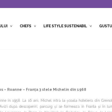
ULUI
CHEFS
LIFE STYLE SUSTENABIL
GUSTUR
 – Roanne – Franța 3 stele Michelin din 1968
nne în 1958. La 16 ani, Michel intră la școala hotelieră din Greno
. Avizi după descoperiri, parcurg și se formează în Franta și în l