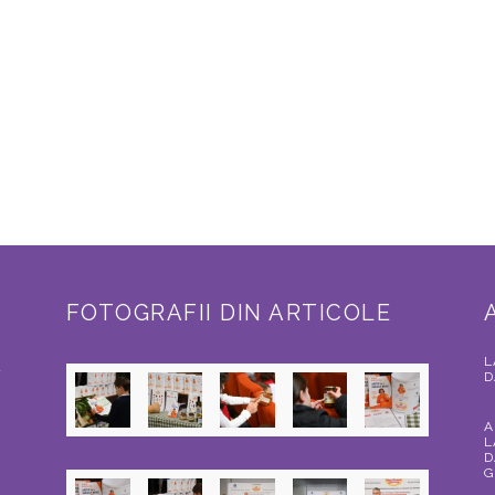
FOTOGRAFII DIN ARTICOLE
L
a
D
A
L
D
G