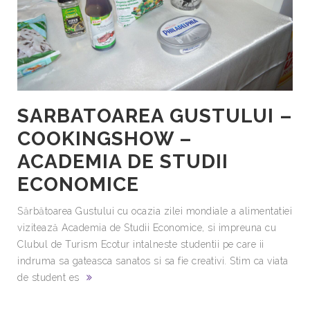
SARBATOAREA GUSTULUI –
COOKINGSHOW –
ACADEMIA DE STUDII
ECONOMICE
Sărbătoarea Gustului cu ocazia zilei mondiale a alimentatiei
vizitează Academia de Studii Economice, si impreuna cu
Clubul de Turism Ecotur intalneste studentii pe care ii
indruma sa gateasca sanatos si sa fie creativi. Stim ca viata
de student es