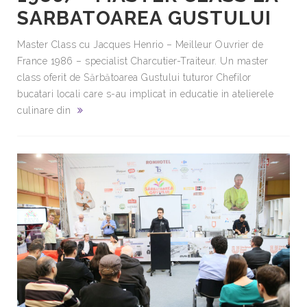
SARBATOAREA GUSTULUI
Master Class cu Jacques Henrio – Meilleur Ouvrier de
France 1986 – specialist Charcutier-Traiteur. Un master
class oferit de Sărbătoarea Gustului tuturor Chefilor
bucatari locali care s-au implicat in educatie in atelierele
culinare din