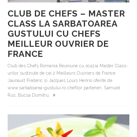
CLUB DE CHEFS – MASTER
CLASS LA SARBATOAREA
GUSTULUI CU CHEFS
MEILLEUR OUVRIER DE
FRANCE
Club des Chefs Romania Reuniune cu ocazia Master Class-
urilor sustinute de cei 2 Meilleurs Ouvriers de France
Jaunault Frederic​ si Jacques Louis Henrio​ oferite de
www.sarbatoarea-gustului.ro chefilor parteneri. Samuiel
Rus​, Bucsa Dumitru​,