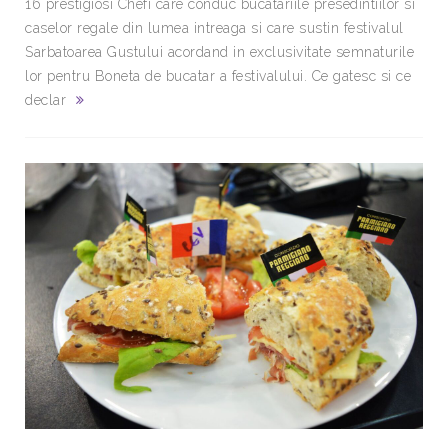
16 prestigiosi Chefi care conduc bucatariile presedintiilor si
caselor regale din lumea intreaga si care sustin festivalul
Sarbatoarea Gustului acordand in exclusivitate semnaturile
lor pentru Boneta de bucatar a festivalului. Ce gatesc si ce
declar