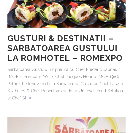
GUSTURI & DESTINATII –
SARBATOAREA GUSTULUI
LA ROMHOTEL – ROMEXPO
Sarbatoarea Gustului impreuna cu Chef Frederic Jaunault
(MOF – Primeeur 2011), Chef Jacques Henrio (MOF 1986),
Patrick Pettenuzzo de la Sarbatoarea Gustului, Chef Laszlo
Szabolcs & Chef Robert Voicu de la Unilever Food Solution
si Chef St