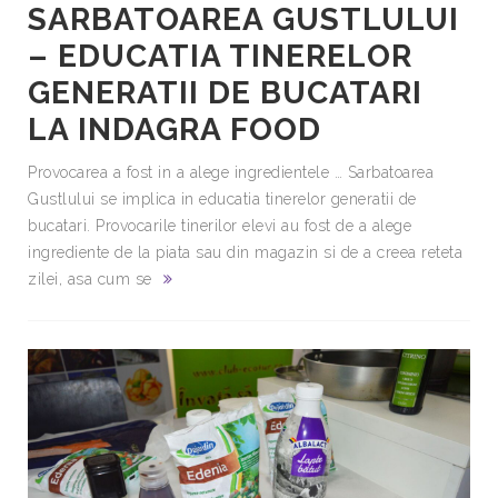
SARBATOAREA GUSTLULUI
– EDUCATIA TINERELOR
GENERATII DE BUCATARI
LA INDAGRA FOOD
Provocarea a fost in a alege ingredientele … Sarbatoarea
Gustlului se implica in educatia tinerelor generatii de
bucatari. Provocarile tinerilor elevi au fost de a alege
ingrediente de la piata sau din magazin si de a creea reteta
zilei, asa cum se