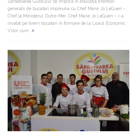
Sarbatoarea Gustlului se implica in educatia tinerelor
generatii de bucatari impreuna cu Chef Marie Jo LeGuen –
Chef la Ministerul Outre-Mer. Chef Marie Jo LeGuen – i-a
invatat pe tinerii bucatari in formare de la Liceul Economic
Viilor cum