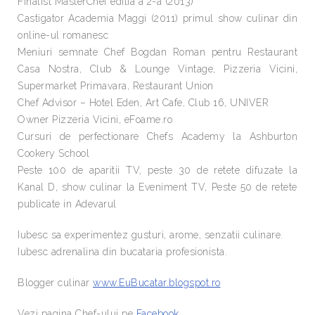
Finalist MasterChef editia a 2-a (2013)
Castigator Academia Maggi (2011) primul show culinar din
online-ul romanesc
Meniuri semnate Chef Bogdan Roman pentru Restaurant
Casa Nostra, Club & Lounge Vintage, Pizzeria Vicini,
Supermarket Primavara, Restaurant Union
Chef Advisor – Hotel Eden, Art Cafe, Club 16, UNIVER
Owner Pizzeria Vicini, eFoame.ro
Cursuri de perfectionare Chefs Academy la Ashburton
Cookery School
Peste 100 de aparitii TV, peste 30 de retete difuzate la
Kanal D, show culinar la Eveniment TV, Peste 50 de retete
publicate in Adevarul
Iubesc sa experimentez gusturi, arome, senzatii culinare.
Iubesc adrenalina din bucataria profesionista.
Blogger culinar
www.EuBucatar.blogspot.ro
Vezi pagina Chef-ului pe
Facebook