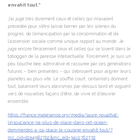
envahit tout.”
J’ai jugé très durement ceux et celles qui m’avaient
précédée pour s’être laissé berner par les sirènes du
progrès, de l’émancipation par la consommation et de
l’ascension sociale comme unique rapport au monde. Je
juge encore férocement ceux et celles qui se lovent dans le
toboggan de la paresse intellectuelle. Forcément, je suis un
peu bouche bée, admirative et rassurée par ces générations
futures – bien présentes – qui s’ébrouent pour aligner leurs
planètes au plus vite. Le souffle court, certain(e)s donnent
tout, balancent leurs atavismes par-dessus bord et voguent
vers de nouvelles façons d’être, de vivre et d’œuvrer
ensemble.
https://france.makesense.org/media/laure-noualhat-
linsouciance-na-plus-de-place-dans-cet-ocean-
demmerdes-a-sa-place-le-courage-envahit-tout/?
mc_cid=d2e49827b2&mc_eid=3ac076277d