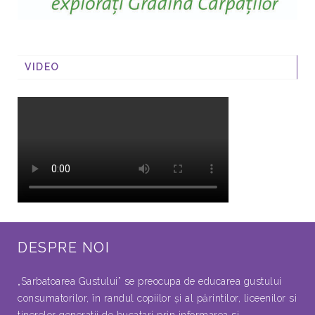
VIDEO
DESPRE NOI
„Sarbatoarea Gustului” se preocupa de educarea gustului
consumatorilor, în randul copiilor şi al părintilor, liceenilor si
tinerelor generatii de bucatari prin informarea si