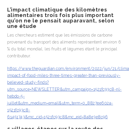
L’impact climatique des kilomètres
alimentaires trois fois plus important
qu’on ne le pensait auparavant, selon
une étude
Les chercheurs estiment que les émissions de carbone
provenant du transport des aliments représentent environ 6
% du total mondial, les fruits et légumes étant le principal
contributeur.
https://www.theguardian.com/environment/2022/jun/21/clima
impact-of-food-miles-three-times-greater-than-previously-
believed-study-finds?
utm_source=NEWSLETTER&utm_campaign=1521fc93c8-nl-
hebdo-5-
juillet&utm_medium=email&utm_term=0_8827ee602a-
1521fc93c8-
61451743&mc_cid=1521fc93c8&mc_eid=8a8e3e8c96
5 villages-étapes sur la route des