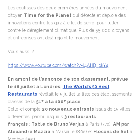
Les coulisses des deux premières années du mouvement
citoyen
Time for the Planet
qui détecte et déploie des
innovations contre les gaz à effet de serre, pour lutter
contre le dérèglement climatique. Plus de 55 000 citoyens
et entreprises ont déjà rejoint le mouvement.
Vous aussi ?
https://www.youtube.com/watch?v=l4AHBjjokY4
En amont de l’annonce de son classement, prévue
le 18 juillet à Londres,
The World’s 50 Best
Restaurants
révélait le 5 juillet la liste des établissements
e
e
classés de la
51
à la 100
place
.
Celle-ci compte
20 nouveaux entrants
issus de 15 villes
différentes, parmi lesquels
3 restaurants
français
:
Table de Bruno Verjus
à Paris (77e),
AM par
Alexandre Mazzia
à Marseille (80e) et
Flocons de Sel
à
Megève (99e).