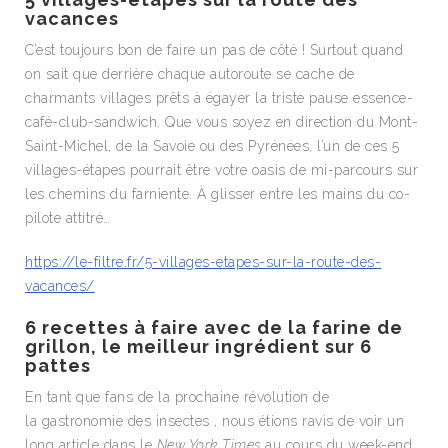
vacances
C’est toujours bon de faire un pas de côté ! Surtout quand
on sait que derrière chaque autoroute se cache de
charmants villages prêts à égayer la triste pause essence-
café-club-sandwich. Que vous soyez en direction du Mont-
Saint-Michel, de la Savoie ou des Pyrénées, l’un de ces 5
villages-étapes pourrait être votre oasis de mi-parcours sur
les chemins du farniente. À glisser entre les mains du co-
pilote attitré…
https://le-filtre.fr/5-villages-etapes-sur-la-route-des-
vacances/
6 recettes à faire avec de la farine de
grillon, le meilleur ingrédient sur 6
pattes
En tant que fans de la prochaine révolution de
la gastronomie des insectes , nous étions ravis de voir un
long article dans le
New York Times
au cours du week-end