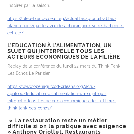
inspirer par la saison.
https://bleu-blanc-coeur.org/actualites/produits-bleu-
blanc-coeur/quelles-viandes-choisir-pour-votre-barbecue-
cet-ete/
L’EDUCATION À L’ALIMENTATION, UN
SUJET QUI INTERPELLE TOUS LES
ACTEURS ÉCONOMIQUES DE LA FILIÈRE
Replay de la conférence du lundi 22 mars du Think Tank
Les Echos Le Parisien
https://www.openagrifood-orleans.org/actu-
agrifood/leducation-a-lalimentation-un-sujet-qui-
interpelle-tous-les-acteurs-economiques-de-la-filiere-
think-tank-des-echos/
«
La restauration reste un métier
difficile si on la pratique avec exigence
» Anthony Orjollet, Restaurants