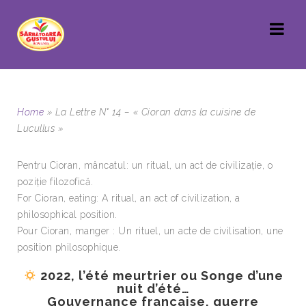
Home
»
La Lettre N° 14 – « Cioran dans la cuisine de
Lucullus »
Pentru Cioran, mâncatul: un ritual, un act de civilizație, o
poziție filozofică.
For Cioran, eating: A ritual, an act of civilization, a
philosophical position.
Pour Cioran, manger : Un rituel, un acte de civilisation, une
position philosophique.
2022, l’été meurtrier ou Songe d’une
nuit d’été…
Gouvernance française, guerre