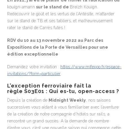
En 2021, j’ai eu le plaisir de filmer la fabrication du
kouign-amann
sur le stand de
Breizh Kouign.
Redécouvrir le goût et les vertus de l’Antésite, m’attarder
sur le stand de TB et ses tabliers, et malheureusement
rater le stand de Carrés futés !
RDV du 10 au 13 novembre 2022 au Parc des
Expositions de la Porte de Versailles pour une
édition exceptionnelle
Demandez votre invitation :
https://www.mifexpo.fr/espace-
invitations/?form=particulier
L’exception ferroviaire fait la
règle
S03E01 : Qui es-tu, open-access ?
Depuis la création de
Midnight Weekly
, nos saisons
successives vous aidant à vous familiariser avec l’aventure
de la création de notre compagnie d’hôtels sur rails, a
rencontré un grand succès. A la demande de nombre
d’entre vous, c’est une nouvelle saison qui commence, cette