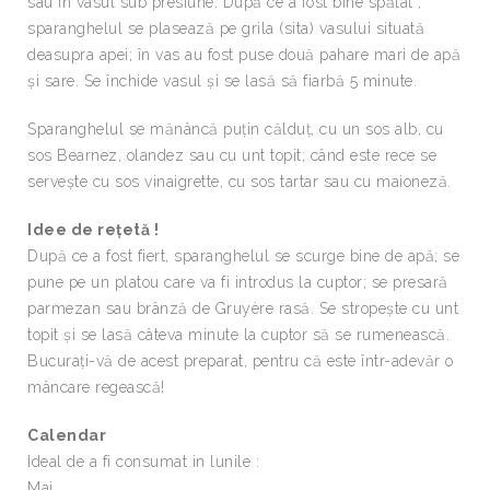
sau în vasul sub presiune. După ce a fost bine spălat ,
sparanghelul se plasează pe grila (sita) vasului situată
deasupra apei; în vas au fost puse două pahare mari de apă
şi sare. Se închide vasul şi se lasă să fiarbă 5 minute.
Sparanghelul se mănâncă puţin călduţ, cu un sos alb, cu
sos Bearnez, olandez sau cu unt topit; când este rece se
serveşte cu sos vinaigrette, cu sos tartar sau cu maioneză.
Idee de reţetă !
După ce a fost fiert, sparanghelul se scurge bine de apă; se
pune pe un platou care va fi introdus la cuptor; se presară
parmezan sau brânză de Gruyère rasă. Se stropeşte cu unt
topit şi se lasă câteva minute la cuptor să se rumenească.
Bucuraţi-vă de acest preparat, pentru că este într-adevăr o
mâncare regească!
Calendar
Ideal de a fi consumat in lunile :
Mai