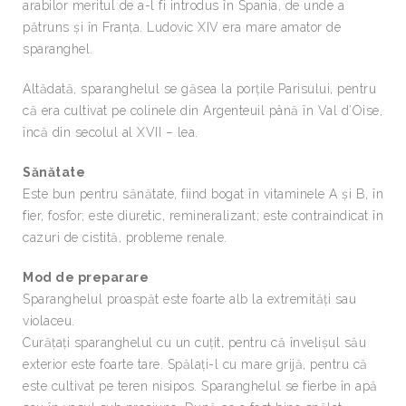
arabilor meritul de a-l fi introdus în Spania, de unde a
pătruns şi în Franţa. Ludovic XIV era mare amator de
sparanghel.
Altădată, sparanghelul se găsea la porţile Parisului, pentru
că era cultivat pe colinele din Argenteuil până în Val d’Oise,
încă din secolul al XVII – lea.
Sănătate
Este bun pentru sănătate, fiind bogat în vitaminele A şi B, în
fier, fosfor; este diuretic, remineralizant; este contraindicat în
cazuri de cistită, probleme renale.
Mod de preparare
Sparanghelul proaspăt este foarte alb la extremităţi sau
violaceu.
Curăţaţi sparanghelul cu un cuţit, pentru că învelişul său
exterior este foarte tare. Spălaţi-l cu mare grijă, pentru că
este cultivat pe teren nisipos. Sparanghelul se fierbe în apă