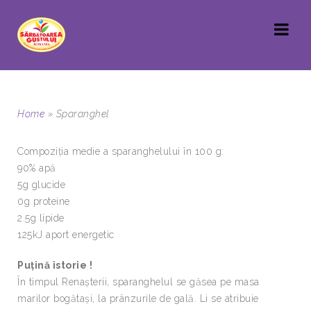
Home
»
Sparanghel
Compoziţia medie a sparanghelului în 100 g:
90% apă
5g glucide
0g proteine
2.5g lipide
125kJ aport energetic
Puţină istorie !
În timpul Renaşterii, sparanghelul se găsea pe masa
marilor bogătaşi, la prânzurile de gală. Li se atribuie