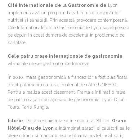
Cité Internationale de la Gastronomie de
Lyon
implementează un program bazat în jurul provocărilor
nutriției și sănătății. Prin această provocare contemporană,
Cité Internationale de la Gastronomie de Lyon se angajează
pe deplin în acest demers de excelență în problemele de
sănătate.
Cele patru orașe internaționale de gastronomie
:
vitrine ale mesei gastronomice franceze
În 2010, masa gastronomică a francezilor a fost clasificată
drept patrimoniu cultural imaterial de către UNESCO.
Pentru a realiza acest clasament, Franța a înființat o rețea
de patru orașe internaționale de gastronomie: Lyon, Dijon,
Tours, Paris-Rungis.
Istorie
: De la deschiderea sa în secolul al XII-lea,
Grand
Hôtel-Dieu de Lyon
a întâmpinat săracii și călătorii să le
ofere odihnă și mancare reconstituanta, astfel încât să își