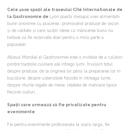
Cele șase spații ale traseului
Cité Internationale de
la Gastronomie de
Lyon poartă mesajul unei alimentatii
bune sinonime cu plăcerea, promovând produse de sezon
și de calitate și care susțin ideea că mâncarea bună nu
trebuie să fie rezervata doar pentru o mică parte a
populației.
Atlasul Mondial al Gastronomiei este o invitație de a călători
printre tradițiile culinare ale întregii lumi. Învățăm totul
despre produse, de la originea lor până la prepararea lor în
bucătărie, despre ustensilele folosite în întreaga lume,
despre riturile legate de mese, rețetele de mâncare tipice
fiecărei culturi …
Spații care urmează să fie privatizate pentru
evenimente
Fie pentru evenimente profesionale la scară largă, fie