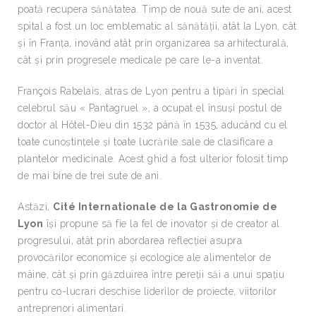
poată recupera sănătatea. Timp de nouă sute de ani, acest
spital a fost un loc emblematic al sănătății, atât la Lyon, cât
și în Franța, inovând atât prin organizarea sa arhitecturală,
cât și prin progresele medicale pe care le-a inventat.
François Rabelais, atras de Lyon pentru a tipări în special
celebrul său « Pantagruel », a ocupat el însuși postul de
doctor al Hôtel-Dieu din 1532 până în 1535, aducând cu el
toate cunoștințele și toate lucrările sale de clasificare a
plantelor medicinale. Acest ghid a fost ulterior folosit timp
de mai bine de trei sute de ani.
Astăzi,
Cité Internationale de la Gastronomie de
Lyon
își propune să fie la fel de inovator și de creator al
progresului, atât prin abordarea reflecției asupra
provocărilor economice și ecologice ale alimentelor de
mâine, cât și prin găzduirea între pereții săi a unui spațiu
pentru co-lucrari deschise liderilor de proiecte, viitorilor
antreprenori alimentari.