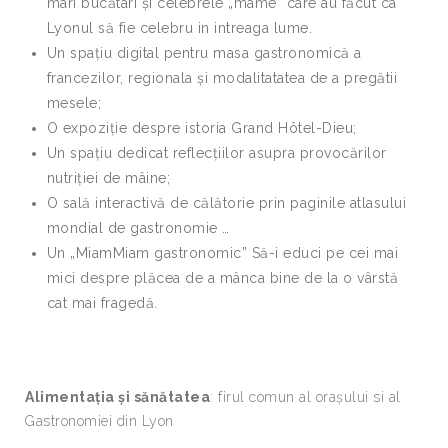
mari bucătari și celebrele „mame” care au făcut ca
Lyonul să fie celebru in intreaga lume.
Un spațiu digital pentru masa gastronomică a
francezilor, regionala și modalitatatea de a pregătii
mesele;
O expoziție despre istoria Grand Hôtel-Dieu;
Un spațiu dedicat reflecțiilor asupra provocărilor
nutriției de mâine;
O sală interactivă de călătorie prin paginile atlasului
mondial de gastronomie …
Un „MiamMiam gastronomic” Să-i educi pe cei mai
mici despre plăcea de a mânca bine de la o vârstă
cat mai fragedă.
Alimentația și sănătatea
: firul comun al orașului si al
Gastronomiei din Lyon