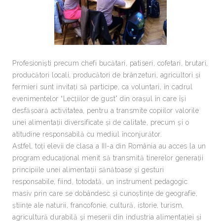
Profesioniști precum chefi bucătari, patiseri, cofetari, brutari,
producători locali, producători de brânzeturi, agricultori și
fermieri sunt invitați să participe, ca voluntari, în cadrul
evenimentelor “Lecțiilor de gust” din orașul în care își
desfășoară activitatea, pentru a transmite copiilor valorile
unei alimentații diversificate și de calitate, precum și o
atitudine responsabilă cu mediul înconjurător.
Astfel, toți elevii de clasa a III-a din România au acces la un
program educațional menit să transmită tinerelor generații
principiile unei alimentații sănătoase și gesturi
responsabile, fiind, totodată, un instrument pedagogic
masiv prin care se dobândesc și cunoștințe de geografie,
științe ale naturii, francofonie, cultură, istorie, turism,
agricultură durabilă și meserii din industria alimentației și