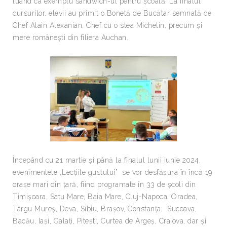
luând ca exemplu sandwich-ul pentru școală. La finalul
cursurilor, elevii au primit o Bonetă de Bucătar semnată de
Chef Alain Alexanian, Chef cu o stea Michelin, precum și
mere românești din filiera Auchan.
Începând cu 21 martie și până la finalul lunii iunie 2024,
evenimentele „Lecțiile gustului” se vor desfășura în încă 19
orașe mari din țară, fiind programate în 33 de școli din
Timișoara, Satu Mare, Baia Mare, Cluj-Napoca, Oradea,
Târgu Mureș, Deva, Sibiu, Brașov, Constanța, Suceava,
Bacău, Iași, Galați, Pitești, Curtea de Argeș, Craiova, dar și