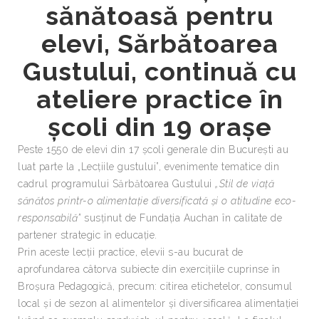
sănătoasă pentru
elevi, Sărbătoarea
Gustului, continuă cu
ateliere practice în
școli din 19 orașe
Peste 1550 de elevi din 17 școli generale din București au
luat parte la „Lecțiile gustului”, evenimente tematice din
cadrul programului Sărbătoarea Gustului
„Stil de viață
sănătos printr-o alimentație diversificată și o atitudine eco-
responsabilă”
susținut de Fundația Auchan în calitate de
partener strategic în educație.
Prin aceste lecții practice, elevii s-au bucurat de
aprofundarea câtorva subiecte din exercițiile cuprinse în
Broșura Pedagogică, precum: citirea etichetelor, consumul
local și de sezon al alimentelor și diversificarea alimentației