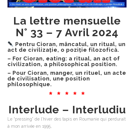
La lettre mensuelle
N° 33 – 7 Avril 2024
Pentru Cioran, mâncatul, un ritual, un
act de civilizație, o poziție filozofică.
– For Cioran, eating: a ritual, an act of
civilization, a philosophical position.
– Pour Cioran, manger, un rituel, un acte
de civilisation, une position
philosophique.
* * * * *
Interlude – Interludiu
Le “pressing” de l’hiver des tapis en Roumanie qui perdurait
à mon arrivée en 1995,