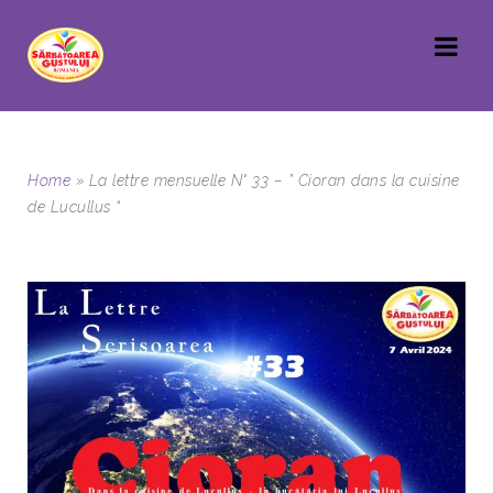
Home
»
La lettre mensuelle N° 33 – ” Cioran dans la cuisine
de Lucullus “