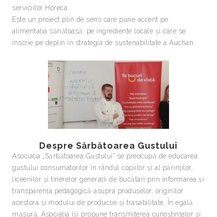
serviciilor Horeca.
Este un proiect plin de sens care pune accent pe
alimentația sănătoasă, pe ingrediente locale și care se
înscrie pe deplin în strategia de sustenabilitate a Auchan.
Despre Sărbătoarea Gustului
Asociația „Sărbătoarea Gustului” se preocupă de educarea
gustului consumatorilor în rândul copiilor şi al părinților,
liceenilor și tinerelor generații de bucătari prin informarea și
transparența pedagogică asupra produselor, originilor
acestora și modului de producție și trasabilitate. În egală
măsură, Asociația își propune transmiterea cunoștințelor și