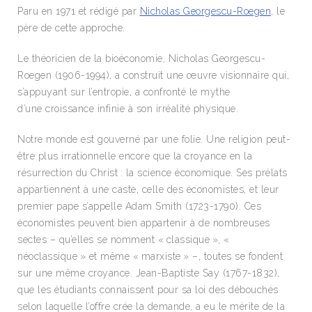
Paru en 1971 et rédigé par
Nicholas Georgescu-Roegen
, le
père de cette approche.
Le théoricien de la bioéconomie, Nicholas Georgescu-
Roegen (1906-1994), a construit une œuvre visionnaire qui,
s’appuyant sur l’entropie, a confronté le mythe
d’une croissance infinie à son irréalité physique.
Notre monde est gouverné par une folie. Une religion peut-
être plus irrationnelle encore que la croyance en la
résurrection du Christ : la science économique. Ses prélats
appartiennent à une caste, celle des économistes, et leur
premier pape s’appelle Adam Smith (1723-1790). Ces
économistes peuvent bien appartenir à de nombreuses
sectes – qu’elles se nomment « classique », «
néoclassique » et même « marxiste » –, toutes se fondent
sur une même croyance. Jean-Baptiste Say (1767-1832),
que les étudiants connaissent pour sa loi des débouchés
selon laquelle l’offre crée la demande, a eu le mérite de la