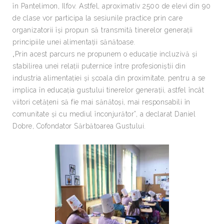
în Pantelimon, Ilfov. Astfel, aproximativ 2500 de elevi din 90
de clase vor participa la sesiunile practice prin care
organizatorii își propun să transmită tinerelor generații
principiile unei alimentații sănătoase.
„Prin acest parcurs ne propunem o educație incluzivă și
stabilirea unei relații puternice între profesioniștii din
industria alimentației și școala din proximitate, pentru a se
implica în educația gustului tinerelor generații, astfel încât
viitori cetățeni să fie mai sănătoși, mai responsabili în
comunitate și cu mediul înconjurător”, a declarat Daniel
Dobre, Cofondator Sărbătoarea Gustului.