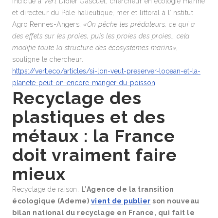
indique à
Vert
Didier Gascuel, chercheur en écologie marine
et directeur du Pôle halieutique, mer et littoral à l’Institut
Agro Rennes-Angers.
«On pêche les prédateurs, ce qui a
des effets sur les proies, puis les proies des proies… cela
modifie toute la structure des écosystèmes marins»
,
souligne le chercheur.
https://vert.eco/articles/si-lon-veut-preserver-locean-et-la-
planete-peut-on-encore-manger-du-poisson
Recyclage des
plastiques et des
métaux : la France
doit vraiment faire
mieux
Recyclage de raison.
L’Agence de la transition
écologique (Ademe)
vient de publier
son nouveau
bilan national du recyclage en France, qui fait le