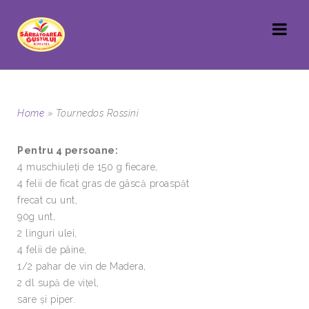
Home
»
Tournedos Rossini
Pentru 4 persoane:
4 muschiuleţi de 150 g fiecare,
4 felii de ficat gras de gâscă proaspăt
frecat cu unt,
90g unt,
2 linguri ulei,
4 felii de pâine,
1/2 pahar de vin de Madera,
2 dl supă de viţel,
sare şi piper.