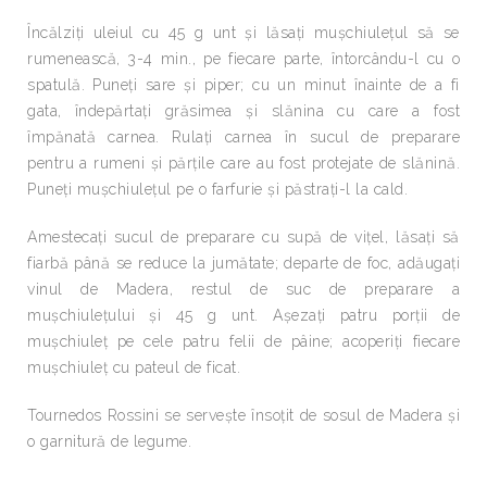
Încălziţi uleiul cu 45 g unt şi lăsaţi muşchiuleţul să se
rumenească, 3-4 min., pe fiecare parte, întorcându-l cu o
spatulă. Puneţi sare şi piper; cu un minut înainte de a fi
gata, îndepărtaţi grăsimea şi slănina cu care a fost
împănată carnea. Rulaţi carnea în sucul de preparare
pentru a rumeni şi părţile care au fost protejate de slănină.
Puneţi muşchiuleţul pe o farfurie şi păstraţi-l la cald.
Amestecaţi sucul de preparare cu supă de viţel, lăsaţi să
fiarbă până se reduce la jumătate; departe de foc, adăugaţi
vinul de Madera, restul de suc de preparare a
muşchiuleţului şi 45 g unt. Aşezaţi patru porţii de
muşchiuleţ pe cele patru felii de pâine; acoperiţi fiecare
muşchiuleţ cu pateul de ficat.
Tournedos Rossini se serveşte însoţit de sosul de Madera şi
o garnitură de legume.