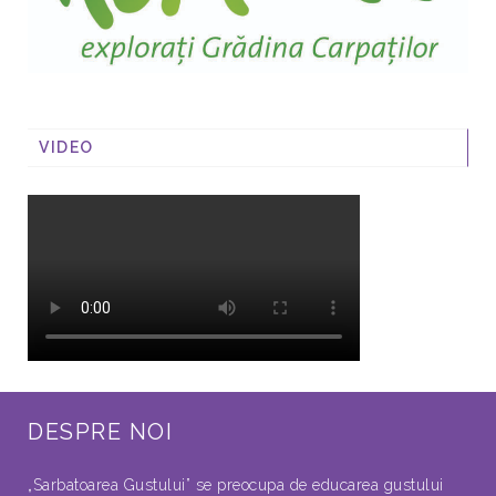
VIDEO
DESPRE NOI
„Sarbatoarea Gustului” se preocupa de educarea gustului