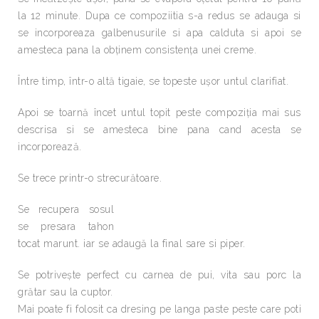
la 12 minute. Dupa ce compoziitia s-a redus se adauga si
se incorporeaza galbenusurile si apa calduta si apoi se
amesteca pana la obținem consistența unei creme.
Între timp, într-o altă tigaie, se topeste ușor untul clarifiat.
Apoi se toarnă încet untul topit peste compoziția mai sus
descrisa si se amesteca bine pana cand acesta se
incorporează.
Se trece printr-o strecurătoare.
Se recupera sosul
se presara tahon
tocat marunt. iar se adaugă la final sare si piper.
Se potrivește perfect cu carnea de pui, vita sau porc la
grătar sau la cuptor.
Mai poate fi folosit ca dresing pe langa paste peste care poti