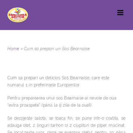
Home
»
Cum sa prepari un Sos Bearnaise
Cum sa prepari un delicios Sos Bearnaise, care este
numarul 1 in preferințele Europenilor.
Pentru preparearea unui sos Bearnaise ai nevoie de oua
“extra proaspete” (până la 9 zile de la ouat).
Se decojeste salota, se toaca fin, se pune intr-o cratita, se
adauga otet, 2 linguri tarhon si 2 ciupituri de piper măcinat.
Se încălzește ușor, pana se evapora oțetul pentru 10 până