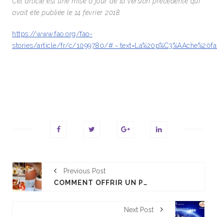
Cet article est une mise à jour de la version précédente qui
avait été publiée le 14 février 2018.
https://www.fao.org/fao-
stories/article/fr/c/1099780/#:~:text=La%20p%C3%AAche%
Previous Post
COMMENT OFFRIR UN PETIT-DÉJEUNER RÉUSSI À L'HÔTEL ?
Next Post