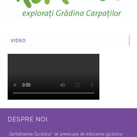
VIDEO
DESPRE NOI
„Sarbatoarea Gustului” se preocupa de educarea gustului