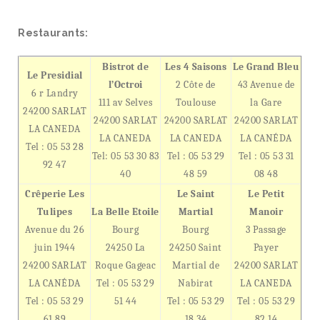
Restaurants:
Bistrot de
Les 4 Saisons
Le Grand Bleu
Le Presidial
l’Octroi
2 Côte de
43 Avenue de
6 r Landry
111 av Selves
Toulouse
la Gare
24200 SARLAT
24200 SARLAT
24200 SARLAT
24200 SARLAT
LA CANEDA
LA CANEDA
LA CANEDA
LA CANÉDA
Tel : 05 53 28
Tel: 05 53 30 83
Tel : 05 53 29
Tel : 05 53 31
92 47
40
48 59
08 48
Crêperie Les
Le Saint
Le Petit
Tulipes
La Belle Etoile
Martial
Manoir
Avenue du 26
Bourg
Bourg
3 Passage
juin 1944
24250 La
24250 Saint
Payer
24200 SARLAT
Roque Gageac
Martial de
24200 SARLAT
LA CANÉDA
Tel : 05 53 29
Nabirat
LA CANEDA
Tel : 05 53 29
51 44
Tel : 05 53 29
Tel : 05 53 29
61 89
18 34
82 14