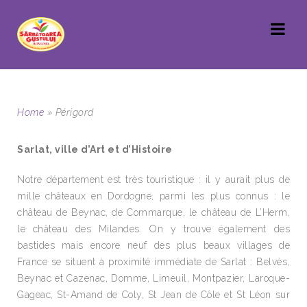
Home
»
Périgord
Sarlat, ville d’Art et d’Histoire
Notre département est très touristique : il y aurait plus de
mille châteaux en Dordogne, parmi les plus connus : le
château de Beynac, de Commarque, le château de L’Herm,
le château des Milandes. On y trouve également des
bastides mais encore neuf des plus beaux villages de
France se situent à proximité immédiate de Sarlat : Belvès,
Beynac et Cazenac, Domme, Limeuil, Montpazier, Laroque-
Gageac, St-Amand de Coly, St Jean de Côle et St Léon sur