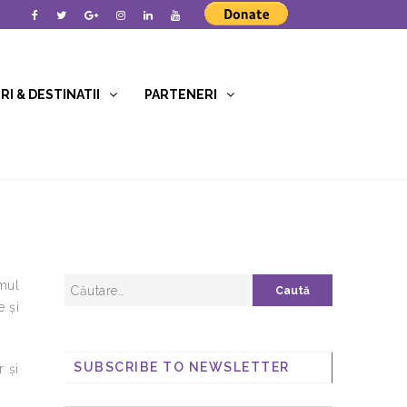
I & DESTINATII
PARTENERI
omul
e şi
SUBSCRIBE TO NEWSLETTER
r şi