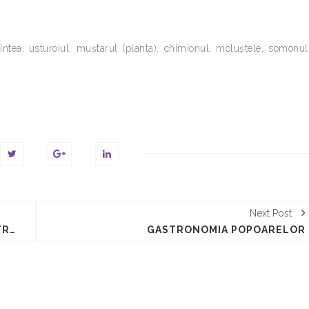
ntea, usturoiul, muştarul (planta), chimionul, moluştele, somonul
Next Post
UTILITATEA CUNOSTINTELOR GASTRONOMICE
GASTRONOMIA POPOARELOR