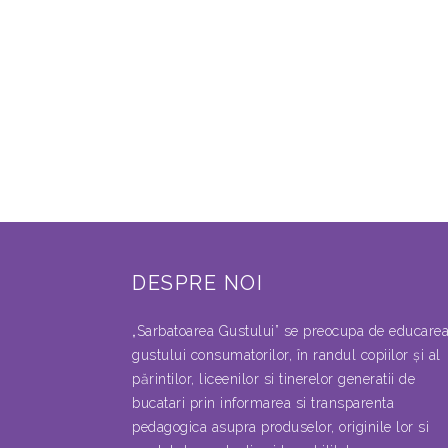
DESPRE NOI
„Sarbatoarea Gustului” se preocupa de educare
gustului consumatorilor, în randul copiilor şi al
părintilor, liceenilor si tinerelor generatii de
bucatari prin informarea si transparenta
pedagogica asupra produselor, originile lor si