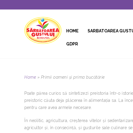
HOME
SARBATOAREA GUST
GDPR
Home
»
Primii oameni şi prima bucătărie
Poate părea curios să sintetizezi preistoria într-o ist
preistoric căuta deja plăcerea în alimentaţia sa. La înc
pentru care avea armele necesare.
În neolitic, agricultura, creşterea vitelor şi sedentari
agricultor şi, în consecinţă, şi gusturile sale culinare s