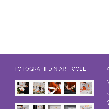
FOTOGRAFII DIN ARTICOLE
L
a
D
A
L
D
G