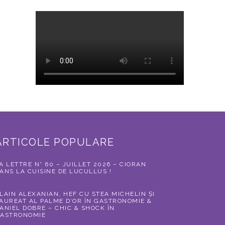
ARTICOLE POPULARE
A LETTRE N° 60 – JUILLET 2026 – CIORAN
ANS LA CUISINE DE LUCULLUS !
LAIN ALEXANIAN, HEF CU STEA MICHELIN ȘI
AUREAT AL PALME D’OR ÎN GASTRONOMIE &
ANIEL DOBRE – CHIC & SHOCK ÎN
ASTRONOMIE