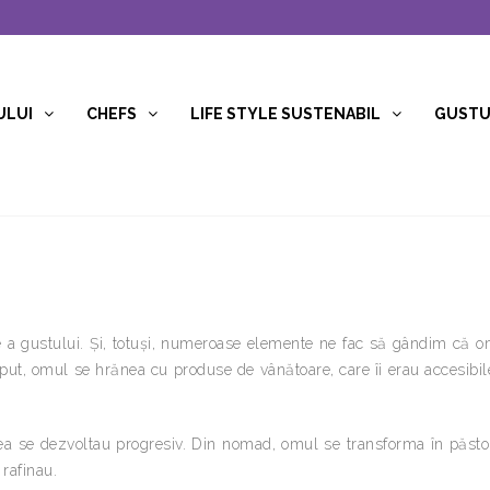
ULUI
CHEFS
LIFE STYLE SUSTENABIL
GUSTUR
orie a gustului. Şi, totuşi, numeroase elemente ne fac să gândim că 
eput, omul se hrănea cu produse de vânătoare, care îi erau accesibil
zarea se dezvoltau progresiv. Din nomad, omul se transforma în păsto
e rafinau.