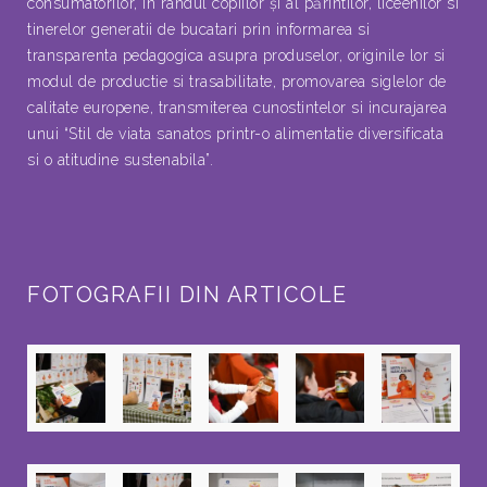
consumatorilor, în randul copiilor şi al părintilor, liceenilor si
tinerelor generatii de bucatari prin informarea si
transparenta pedagogica asupra produselor, originile lor si
modul de productie si trasabilitate, promovarea siglelor de
calitate europene, transmiterea cunostintelor si incurajarea
unui “Stil de viata sanatos printr-o alimentatie diversificata
si o atitudine sustenabila”.
FOTOGRAFII DIN ARTICOLE