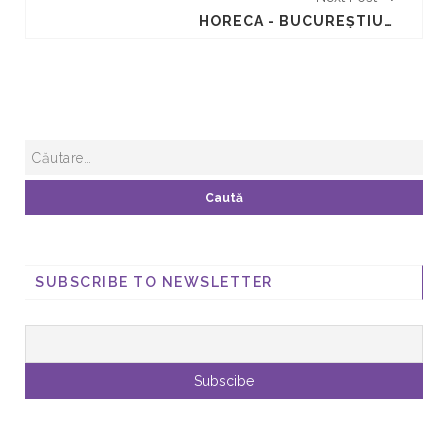
HORECA - BUCUREŞTIUL GĂZDUIEŞTE "SĂPTĂMÂNA GUSTULUI”
SUBSCRIBE TO NEWSLETTER