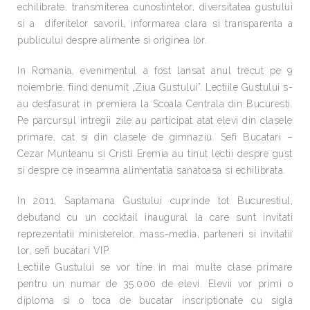
echilibrate, transmiterea cunostintelor, diversitatea gustului
si a diferitelor savoril, informarea clara si transparenta a
publicului despre alimente si originea lor.
In Romania, evenimentul a fost lansat anul trecut pe 9
noiembrie, fiind denumit „Ziua Gustului”. Lectiile Gustului s-
au desfasurat in premiera la Scoala Centrala din Bucuresti.
Pe parcursul intregii zile au participat atat elevi din clasele
primare, cat si din clasele de gimnaziu. Sefi Bucatari –
Cezar Munteanu si Cristi Eremia au tinut lectii despre gust
si despre ce inseamna alimentatia sanatoasa si echilibrata.
In 2011, Saptamana Gustului cuprinde tot Bucurestiul,
debutand cu un cocktail inaugural la care sunt invitati
reprezentatii ministerelor, mass-media, parteneri si invitatii
lor, sefi bucatari VIP.
Lectiile Gustului se vor tine in mai multe clase primare
pentru un numar de 35.000 de elevi. Elevii vor primi o
diploma si o toca de bucatar inscriptionate cu sigla