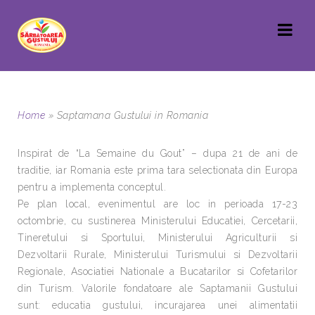
Home
»
Saptamana Gustului in Romania
Inspirat de “La Semaine du Gout” – dupa 21 de ani de
traditie, iar Romania este prima tara selectionata din Europa
pentru a implementa conceptul.
Pe plan local, evenimentul are loc in perioada 17-23
octombrie, cu sustinerea Ministerului Educatiei, Cercetarii,
Tineretului si Sportului, Ministerului Agriculturii si
Dezvoltarii Rurale, Ministerului Turismului si Dezvoltarii
Regionale, Asociatiei Nationale a Bucatarilor si Cofetarilor
din Turism. Valorile fondatoare ale Saptamanii Gustului
sunt: educatia gustului, incurajarea unei alimentatii