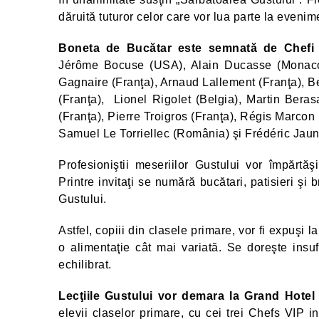
dăruită tuturor celor care vor lua parte la even
Boneta de Bucătar este semnată de Chefi 
Jérôme Bocuse (USA), Alain Ducasse (Monaco),
Gagnaire (Franţa), Arnaud Lallement (Franţa), B
(Franţa), Lionel Rigolet (Belgia), Martin Beras
(Franţa), Pierre Troigros (Franţa), Régis Marco
Samuel Le Torriellec (România) şi Frédéric Jauna
Profesioniştii meseriilor Gustului vor împărtăş
Printre invitaţi se numără bucătari, patisieri şi 
Gustului.
Astfel, copiii din clasele primare, vor fi expuşi l
o alimentaţie cât mai variată. Se doreşte insu
echilibrat.
Lecţiile Gustului vor demara la Grand Hotel
elevii claselor primare, cu cei trei Chefs VIP 