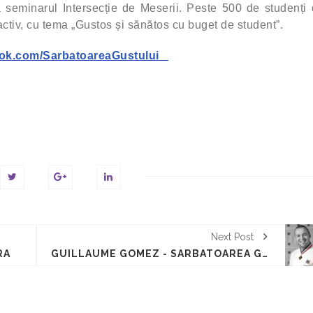
la seminarul Intersecție de Meserii. Peste 500 de studenți 
activ, cu tema „Gustos și sănătos cu buget de student”.
ook.com/SarbatoareaGustului
Next Post
RA
GUILLAUME GOMEZ - SARBATOAREA GUSTULUI