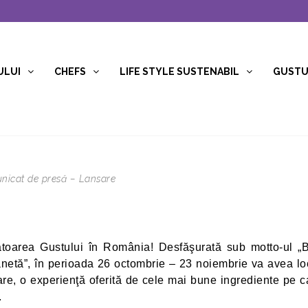
ULUI
CHEFS
LIFE STYLE SUSTENABIL
GUSTUR
unicat de presă – Lansare
bătoarea Gustului în România! Desfăşurată sub motto-ul „
anetă”, în perioada 26 octombrie – 23 noiembrie va avea lo
inare, o experienţă oferită de cele mai bune ingrediente pe c
.