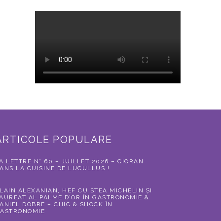
ARTICOLE POPULARE
A LETTRE N° 60 – JUILLET 2026 – CIORAN
ANS LA CUISINE DE LUCULLUS !
LAIN ALEXANIAN, HEF CU STEA MICHELIN ȘI
AUREAT AL PALME D’OR ÎN GASTRONOMIE &
ANIEL DOBRE – CHIC & SHOCK ÎN
ASTRONOMIE