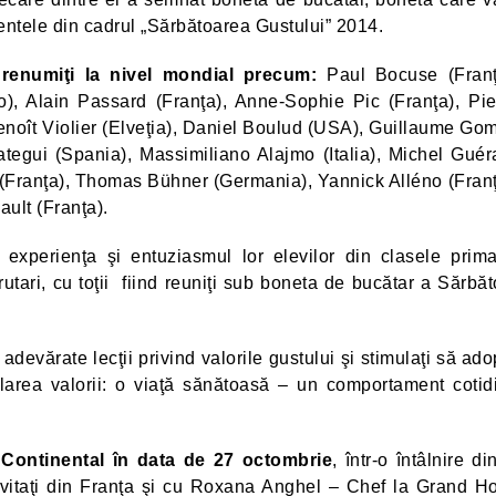
imentele din cadrul „Sărbătoarea Gustului” 2014.
renumiţi la nivel mondial precum:
Paul Bocuse (Franţ
 Alain Passard (Franţa), Anne-Sophie Pic (Franţa), Pie
enoît Violier (Elveţia), Daniel Boulud (USA), Guillaume Go
ategui (Spania), Massimiliano Alajmo (Italia), Michel Guér
n (Franţa), Thomas Bühner (Germania), Yannick Alléno (Franţ
ult (Franţa).
i experienţa şi entuziasmul lor elevilor din clasele prima
brutari, cu toţii fiind reuniţi sub boneta de bucătar a Sărbăto
a adevărate lecţii privind valorile gustului şi stimulaţi să ado
flarea valorii: o viaţă sănătoasă – un comportament cotid
 Continental în data de 27 octombrie
, într-o întâlnire di
invitaţi din Franţa şi cu Roxana Anghel – Chef la Grand Ho