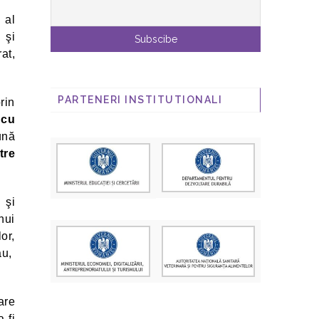
 al
 şi
at,
PARTENERI INSTITUTIONALI
rin
 cu
ună
tre
 şi
nui
or,
au,
are
 fi