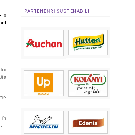
PARTENENRI SUSTENABILI
e o
hef
lui
ția
tre
 în
.