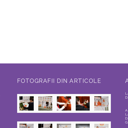
FOTOGRAFII DIN ARTICOLE
L
a
D
A
L
D
G