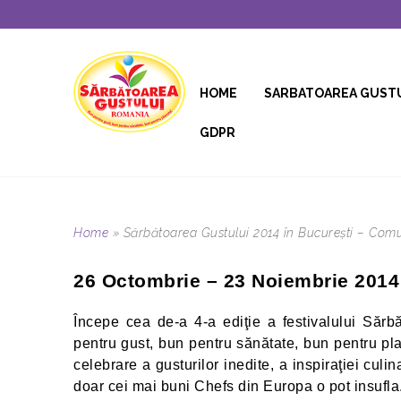
HOME
SARBATOAREA GUST
GDPR
Home
»
Sărbătoarea Gustului 2014 în București – Com
26 Octombrie – 23 Noiembrie 2014
Începe cea de-a 4-a ediţie a festivalului Săr
pentru gust, bun pentru sănătate, bun pentru pl
celebrare a gusturilor inedite, a inspiraţiei cul
doar cei mai buni Chefs din Europa o pot insufla