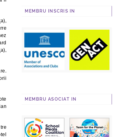
MEMBRU INSCRIS IN
a),
rre
mez
ard
a),
re.
rii
pte
MEMBRU ASOCIAT IN
ian
ntre
tel