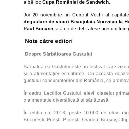
aibă loc
Cupa României de Sandwich
.
Joi 20 noiembrie, în Centrul Vechi al capita
degustare de vinuri Beaujolais Nouveau la 
Paul Bocuse
, alături de delicatese precum foie 
Note către editori
Despre Sărbătoarea Gustului
Sărbătoarea Gustului este un festival care vizea
și a alimentației echilibrate. Cu această ocaz
gustului consumatorilor din România, ce promov
În cadrul Lecțiilor Gustului, elevii claselor prima
o alimentație diversificată și sănătoasă.
În ediția din 2013, peste 10.000 de elevi din 
București, Pitești, Ploiești, Oradea, Brașov, Clu