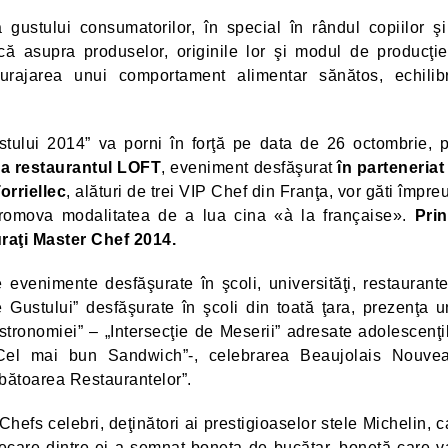
gustului consumatorilor, în special în rândul copiilor şi
ică asupra produselor, originile lor şi modul de producţie
ncurajarea unui comportament alimentar sănătos, echilibr
stului 2014” va porni în forţă pe data de 26 octombrie, p
la restaurantul LOFT
, eveniment desfăşurat
în parteneriat
orriellec
, alături de trei VIP Chef din Franţa, vor găti împre
r promova modalitatea de a lua cina «à la française».
Prin
juraţi Master Chef 2014.
evenimente desfăşurate în şcoli, universităţi, restaurante
e Gustului” desfăşurate în şcoli din toată ţara, prezenţa u
ronomiei” – „Intersecţie de Meserii” adresate adolescenţil
el mai bun Sandwich”-, celebrarea Beaujolais Nouve
rbătoarea Restaurantelor”.
efs celebri, deţinători ai prestigioaselor stele Michelin, c
iecare dintre ei a semnat boneta de bucătar, bonetă care va