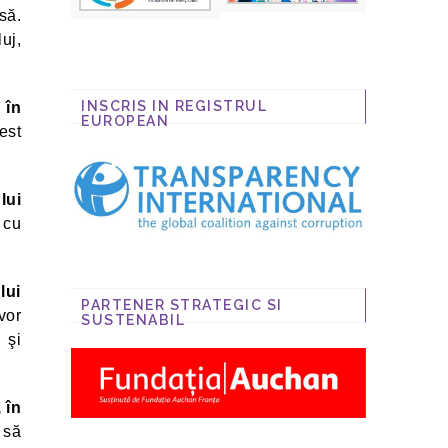
să.
uj,
INSCRIS IN REGISTRUL
ă
în
EUROPEAN
est
lui
 cu
lui
PARTENER STRATEGIC SI
vor
SUSTENABIL
 şi
 în
 să