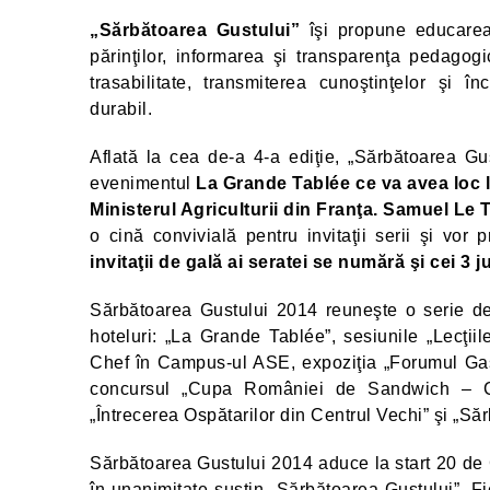
„Sărbătoarea Gustului”
îşi propune educarea 
părinţilor, informarea şi transparenţa pedagog
trasabilitate, transmiterea cunoştinţelor şi î
durabil.
Aflată la cea de-a 4-a ediţie, „Sărbătoarea Gu
evenimentul
La Grande Tablée ce va avea loc 
Ministerul Agriculturii din Franţa. Samuel Le T
o cină convivială pentru invitaţii serii şi vo
invitaţii de gală ai seratei se numără şi cei 3 
Sărbătoarea Gustului 2014 reuneşte o serie de 
hoteluri: „La Grande Tablée”, sesiunile „Lecţiil
Chef în Campus-ul ASE, expoziţia „Forumul Gast
concursul „Cupa României de Sandwich – C
„Întrecerea Ospătarilor din Centrul Vechi” şi „Să
Sărbătoarea Gustului 2014 aduce la start 20 de Ch
în unanimitate susţin „Sărbătoarea Gustului”. F