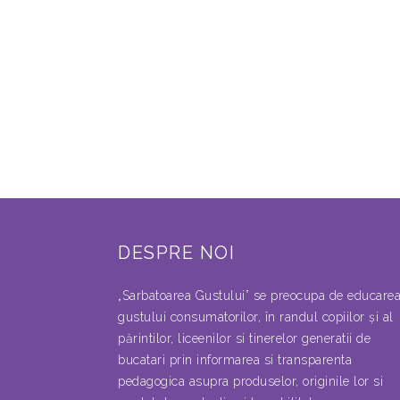
DESPRE NOI
„Sarbatoarea Gustului” se preocupa de educare
gustului consumatorilor, în randul copiilor şi al
părintilor, liceenilor si tinerelor generatii de
bucatari prin informarea si transparenta
pedagogica asupra produselor, originile lor si