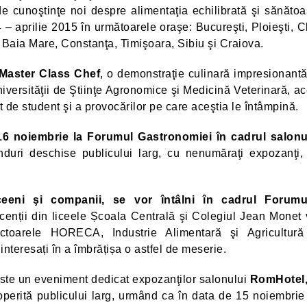
de cunoştinţe noi despre alimentaţia echilibrată şi sănătoa
– aprilie 2015 în următoarele oraşe: Bucureşti, Ploieşti, Cl
Baia Mare, Constanţa, Timişoara, Sibiu şi Craiova.
 Master Class Chef
, o demonstraţie culinară impresionant
iversităţii de Ştiinţe Agronomice şi Medicină Veterinară, ac
t de student şi a provocărilor pe care aceştia le întâmpină.
 16 noiembrie la Forumul Gastronomiei în cadrul salonu
anduri deschise publicului larg, cu nenumăraţi expozanţi,
iceeni şi companii, se vor întâlni în cadrul Forumu
cenții din liceele Școala Centrală şi Colegiul Jean Monet 
toarele HORECA, Industrie Alimentară şi Agricultură
 interesați în a îmbrățișa o astfel de meserie.
ste un eveniment dedicat expozanţilor salonului
RomHotel,
perită publicului larg, urmând ca în data de 15 noiembrie