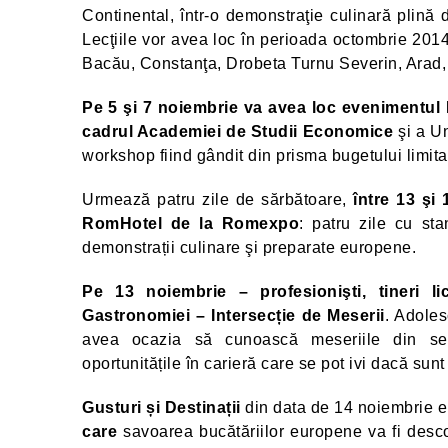
Continental, într-o demonstraţie culinară plină 
Lecţiile vor avea loc în perioada octombrie 2014 
Bacău, Constanţa, Drobeta Turnu Severin, Arad, 
Pe 5 şi 7 noiembrie va avea loc evenimentul
cadrul Academiei de Studii Economice
şi a Un
workshop fiind gândit din prisma bugetului limita
Urmează patru zile de sărbătoare,
între 13 şi
RomHotel de la Romexpo
: patru zile cu st
demonstrații culinare şi preparate europene.
Pe 13 noiembrie – profesionişti, tineri l
Gastronomiei – Intersecție de Meserii
. Adoles
avea ocazia să cunoască meseriile din sec
oportunitățile în carieră care se pot ivi dacă sunt
Gusturi și Destinații
din data de 14 noiembrie e
care
savoarea bucătăriilor europene va fi desco