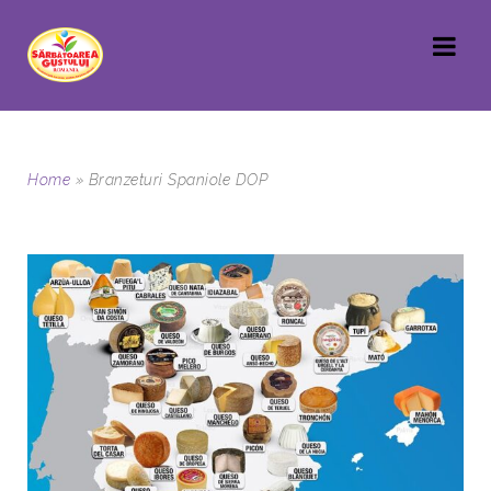
Home
»
Branzeturi Spaniole DOP