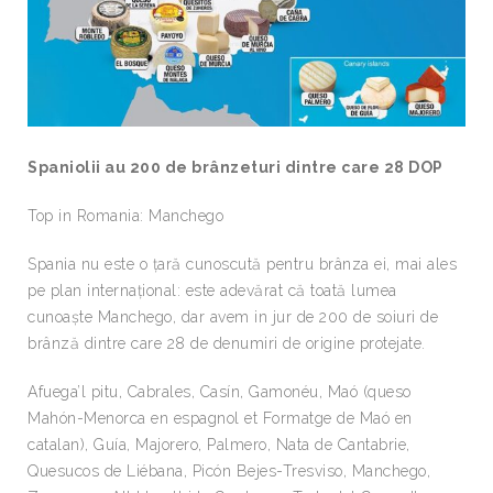
Spaniolii au 200 de brânzeturi dintre care 28 DOP
Top in Romania: Manchego
Spania nu este o țară cunoscută pentru brânza ei, mai ales
pe plan internațional: este adevărat că toată lumea
cunoaște Manchego, dar avem in jur de 200 de soiuri de
brânză dintre care 28 de denumiri de origine protejate.
Afuega’l pitu, Cabrales, Casín, Gamonéu, Maó (queso
Mahón-Menorca en espagnol et Formatge de Maó en
catalan), Guía, Majorero, Palmero, Nata de Cantabrie,
Quesucos de Liébana, Picón Bejes-Tresviso, Manchego,