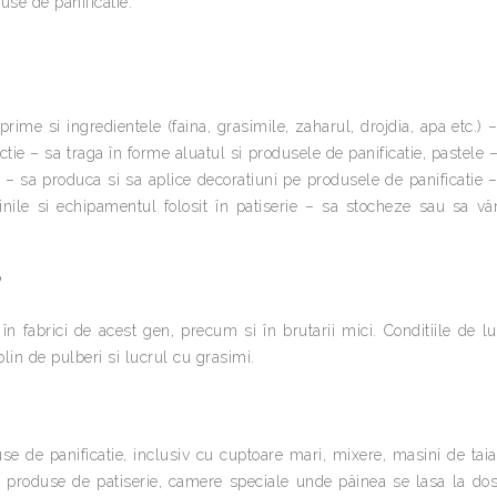
use de panificatie.
prime si ingredientele (faina, grasimile, zaharul, drojdia, apa etc.) 
uctie – sa traga în forme aluatul si produsele de panificatie, pastele 
ie – sa produca si sa aplice decoratiuni pe produsele de panificatie 
sinile si echipamentul folosit în patiserie – sa stocheze sau sa v
?
n fabrici de acest gen, precum si în brutarii mici. Conditiile de l
lin de pulberi si lucrul cu grasimi.
e de panificatie, inclusiv cu cuptoare mari, mixere, masini de taia
ru produse de patiserie, camere speciale unde pâinea se lasa la dos