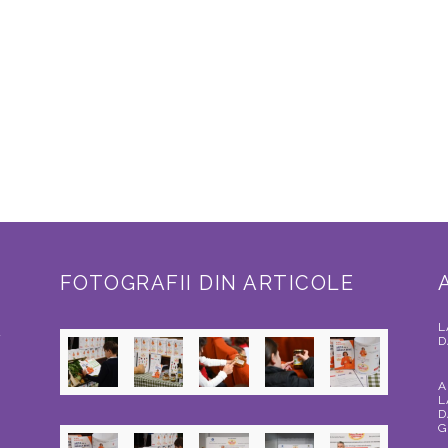
FOTOGRAFII DIN ARTICOLE
L
a
D
A
L
D
G