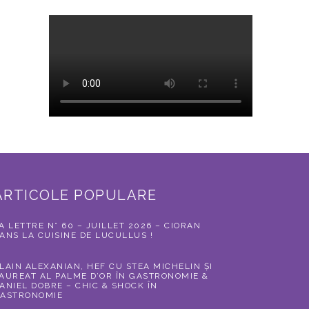
ARTICOLE POPULARE
A LETTRE N° 60 – JUILLET 2026 – CIORAN
ANS LA CUISINE DE LUCULLUS !
LAIN ALEXANIAN, HEF CU STEA MICHELIN ȘI
AUREAT AL PALME D’OR ÎN GASTRONOMIE &
ANIEL DOBRE – CHIC & SHOCK ÎN
ASTRONOMIE