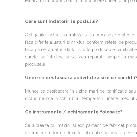
Munca unui brutar consta în producerea diferitelor prod
Care sunt îndatoririle postului?
Obligatiile includ: sa trateze si sa proceseze materiile 
faca diferite aluaturi si mixturi conform retetei de prod
faca pâine, aluaturi de foi si alte produse de panificat
curete, sa întretina si sa faca reparatii simple la ma
produsele.
Unde se desfasoara activitatea si în ce conditii
Munca se desfasoara în uzine mari de panificatie sau î
includ munca în schimburi, temperaturi înalte, mediul p
Ce instrumente / echipamente folosesc?
Se lucreaza cu masini si echipament de fabricat produs
de tragere în forme, linii de fabricatie automate pent