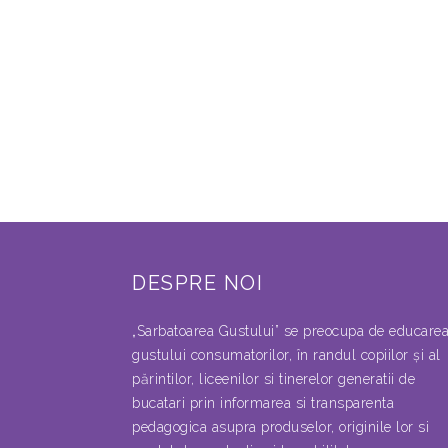
DESPRE NOI
„Sarbatoarea Gustului” se preocupa de educare
gustului consumatorilor, în randul copiilor şi al
părintilor, liceenilor si tinerelor generatii de
bucatari prin informarea si transparenta
pedagogica asupra produselor, originile lor si