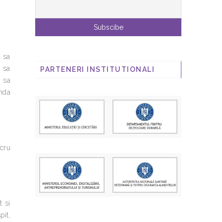
– sa
– sa
PARTENERI INSTITUTIONALI
– sa
ânda
ucru
t si
pit,