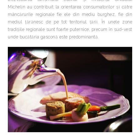
Michelin au contribuit la orientarea consumatorilor și către
mâncărurile regionale fie ele din mediu burghez, fie din
mediul țărănesc de pe tot teritoriul țării. În unele zone
tradițiile regionale sunt foarte puternice, precum în sud-vest
unde bucătăria gasconă este predominantă.