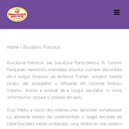
Home
»
Bucataria Franceza
Bucătăria franceză sau bucătăria franțuzească (fr. Cuisine
française) reprezintă totalitatea stilurilor culinare dezvoltate
de-a lungul timpului pe teritoriul Franței, urmând tradiția
locală, dar acceptând și influențe din coloniile fostului
Imperiu. Acesta a evoluat de-a lungul secolelor, în urma
schimbărilor sociale și politice din țară.
Evul Mediu a văzut dezvoltarea unor banchete somptuoase
cu alimente extrem de condimentate și bogat decorate de
către bucătarii înaltei aristocrații, unul dintre cei mai celebrii