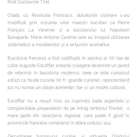
fiind Guillaume Tirel.
Odată cu Revoluția Franceză, obiceiurile culinare s-au
modificat prin viziunea unor maeștri bucătari ca Pierre
François La Varenne și a bucătarului lui Napoleon
Bonaparte, Marie-Antoine Carême care au început utilizarea
sistematică a mirodeniilor și a ierburilor aromatice.
Bucătăria franceză a fost codificată în secolul al XX-lea de
către Auguste Escoffier această culegere devenind un punct
de referință în bucătăria modernă, ceea ce este cunoscut
astăzi ca haute cuisine (în fr. grande cuisine), reprezentând
azi nu numai un obicei alimentar, dar și un model cultural.
Escoffier nu a reușit însă să cuprindă toate aspectele și
complexitatea preparatelor de pe întreg teritoriul Franței, o
mare parte din caracterul regional, care poate fi găsit în
provinciile franceze rămânând în afara codului său.
Dezvoltarea turismului culinar și influența Ghidului