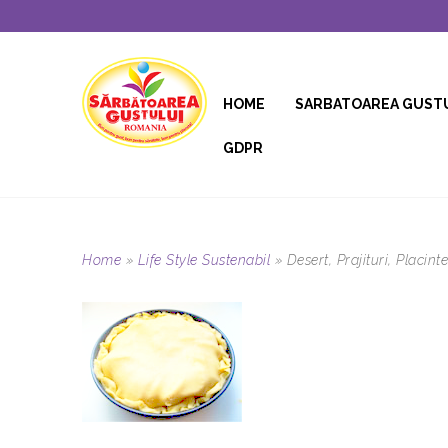
HOME
SARBATOAREA GUST
GDPR
Home
»
Life Style Sustenabil
»
Desert, Prajituri, Placinte