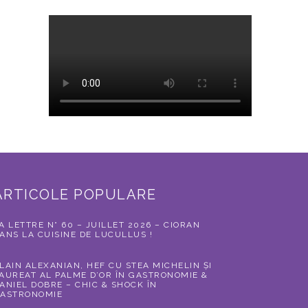
ARTICOLE POPULARE
A LETTRE N° 60 – JUILLET 2026 – CIORAN
ANS LA CUISINE DE LUCULLUS !
LAIN ALEXANIAN, HEF CU STEA MICHELIN ȘI
AUREAT AL PALME D’OR ÎN GASTRONOMIE &
ANIEL DOBRE – CHIC & SHOCK ÎN
ASTRONOMIE