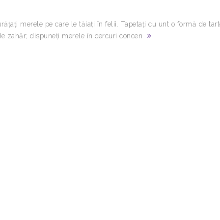
ăţaţi merele pe care le tăiaţi în felii. Tapetaţi cu unt o formă de tar
de zahăr; dispuneţi merele în cercuri concen