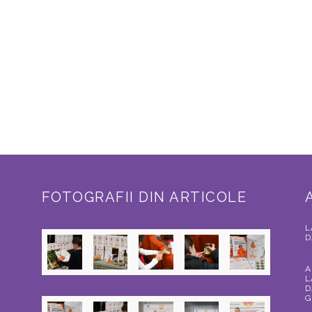
FOTOGRAFII DIN ARTICOLE
L
a
D
A
L
D
G