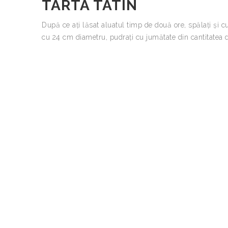
TARTA TATIN
După ce aţi lăsat aluatul timp de două ore, spălaţi şi cur
cu 24 cm diametru, pudraţi cu jumătate din cantitatea 