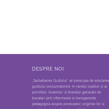
DESPRE NOI
„Sarbatoarea Gustului” se preocupa de educare
gustului consumatorilor, în randul copiilor şi al
părintilor, liceenilor si tinerelor generatii de
bucatari prin informarea si transparenta
pedagogica asupra produselor, originile lor si