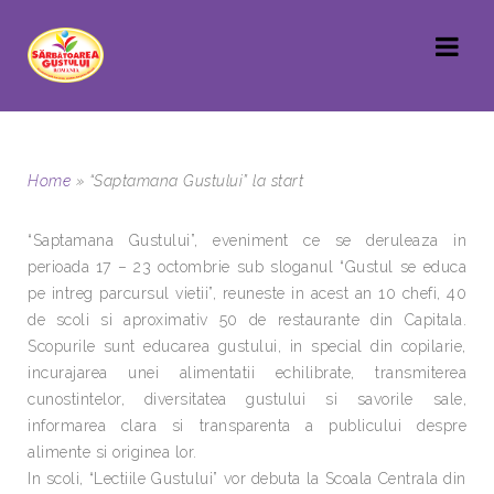
Home
»
“Saptamana Gustului” la start
“Saptamana Gustului”, eveniment ce se deruleaza in
perioada 17 – 23 octombrie sub sloganul “Gustul se educa
pe intreg parcursul vietii”, reuneste in acest an 10 chefi, 40
de scoli si aproximativ 50 de restaurante din Capitala.
Scopurile sunt educarea gustului, in special din copilarie,
incurajarea unei alimentatii echilibrate, transmiterea
cunostintelor, diversitatea gustului si savorile sale,
informarea clara si transparenta a publicului despre
alimente si originea lor.
In scoli, “Lectiile Gustului” vor debuta la Scoala Centrala din