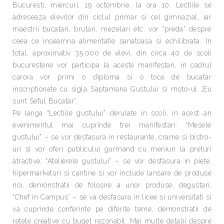
Bucuresti, miercuri, 19 octombrie, la ora 10. Lectiile se
adreseaza elevilor din ciclul primar si cel gimnazial, iar
maestrii bucatari, brutari, mezelari etc. vor “preda” despre
ceea ce inseamna alimentatie sanatoasa si echilibrata. In
total, aproximativ 35.000 de elevi, din circa 40 de scoli
bucurestene vor participa la aceste manifestari, in cadrul
carora vor primi o diploma si o toca de bucatar
inscriptionate cu sigla Saptamana Gustului si moto-ul „Eu
sunt Seful Bucatar”.
Pe langa “Lectiile gustului” derulate in scoli, in acest an
evenimentul mai cuprinde trei manifestari: “Mesele
gustului” – se vor desfasura in restaurante, crame si bistro-
uri si vor oferi publicului gurmand cu meniuri la preturi
atractive; “Atelierele gustului” – se vor desfasura in piete,
hipermarketuri si cantine si vor include lansare de produse
noi, demonstratii de folosire a unor produse, degustari;
“Chef in Campus” – se va desfasura in licee si universitati si
va cuprinde conferinte pe diferite teme, demonstratii de
retete creative cu buget rezonabil. Mai multe detalii despre