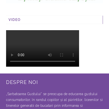
VIDEO
DESPRE NOI
„Sarbatoarea Gustului” se preocupa de educarea gustului
consumatorilor, în randul copiilor şi al părintilor, liceenilor si
tinerelor generatii de bucatari prin informarea si