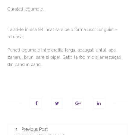
Curatati legumele.
Taiati-le in asa fel incat sa aibe o forma usor lunguiet –
rotunda.
Puneti legumele intro cratita larga, adaugati untul, apa,
zaharul brun, sare si piper. Gatiti la foc mic si amestecati
din cand in cand.
Previous Post