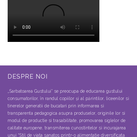
DESPRE NOI
„Sarbatoarea Gustului” se preocupa de educarea gustului
consumatorilor, în randul copiilor şi al părintilor, liceenilor si
tinerelor generatii de bucatari prin informarea si
transparenta pedagogica asupra produselor, originile lor si
modul de productie si trasabilitate, promovarea siglelor de
calitate europene, transmiterea cunostintelor si incurajarea
unui “Stil de viata sanatos printr-o alimentatie diversificata