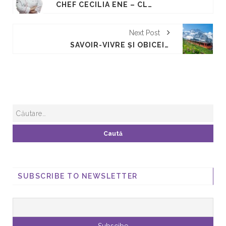
CHEF CECILIA ENE – CLUB DE CHEFS – SARBATOAREA GUSTULUI
Next Post
SAVOIR-VIVRE ȘI OBICEIURI ELVEȚIA, ȚARA "ORDINULUI CURAT"?
SUBSCRIBE TO NEWSLETTER