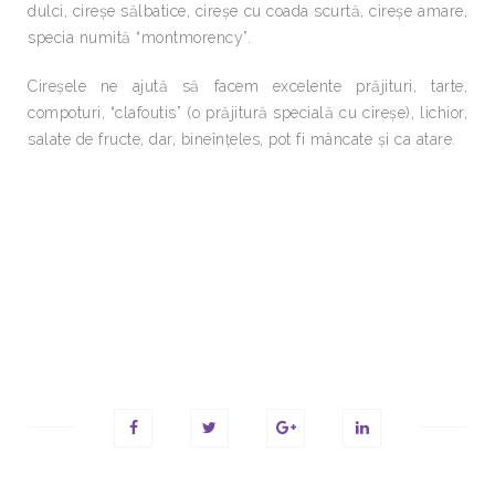
dulci, cireşe sălbatice, cireşe cu coada scurtă, cireşe amare,
specia numită “montmorency”.
Cireşele ne ajută să facem excelente prăjituri, tarte,
compoturi, “clafoutis” (o prăjitură specială cu cireşe), lichior,
salate de fructe, dar, bineînţeles, pot fi mâncate şi ca atare.