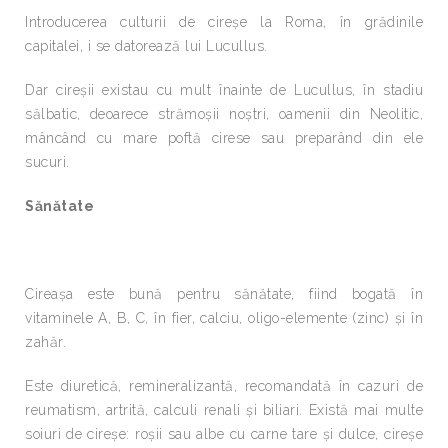
Introducerea culturii de cireşe la Roma, în grădinile
capitalei, i se datorează lui Lucullus.
Dar cireşii existau cu mult înainte de Lucullus, în stadiu
sălbatic, deoarece strămoşii noştri, oamenii din Neolitic,
mâncând cu mare poftă cirese sau preparând din ele
sucuri.
Sănătate
Cireaşa este bună pentru sănătate, fiind bogată în
vitaminele A, B, C, în fier, calciu, oligo-elemente (zinc) şi în
zahăr.
Este diuretică, remineralizantă, recomandată în cazuri de
reumatism, artrită, calculi renali şi biliari. Există mai multe
soiuri de cireşe: roşii sau albe cu carne tare şi dulce, cireşe