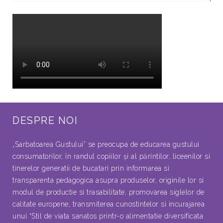
DESPRE NOI
„Sarbatoarea Gustului” se preocupa de educarea gustului
consumatorilor, în randul copiilor şi al părintilor, liceenilor si
tinerelor generatii de bucatari prin informarea si
transparenta pedagogica asupra produselor, originile lor si
modul de productie si trasabilitate, promovarea siglelor de
calitate europene, transmiterea cunostintelor si incurajarea
unui “Stil de viata sanatos printr-o alimentatie diversificata