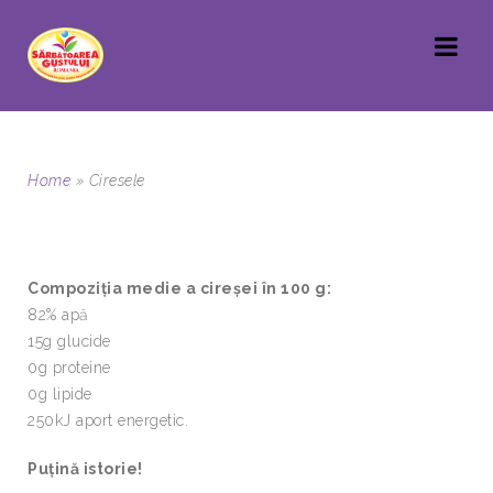
Home
»
Ciresele
Compoziţia medie a cireşei în 100 g:
82% apă
15g glucide
0g proteine
0g lipide
250kJ aport energetic.
Puţină istorie!