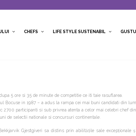
ULUI
CHEFS
LIFE STYLE SUSTENABIL
GUSTUR
dupa 5 ore si 35 de minute de competitie ce iti taie rasuflarea.
aul Bocuse in 1987 – a adus la rampa cei mai buni candidati din lu
c 2700 participanti si sub privrea atenta a celor mai celebri chef din
i de selectii nationale si concursuri continentale.
kjarvik Gjestgiveri sa distins prin abilitățile sale excepționale ș