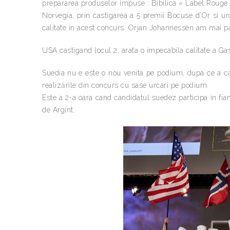
prepararea produselor impuse : Bibilica « Label Rouge » 
Norvegia, prin castigarea a 5 premii Bocuse d’Or si u
calitate in acest concurs. Orjan Johannessen am mai par
USA castigand locul 2, arata o impecabila calitate a G
Suedia nu e este o nou venita pe podium, dupa ce a ca
realizările din concurs cu sase urcari pe podium.
Este a 2-a oara cand candidatul suedez participa in fi
de Argint.