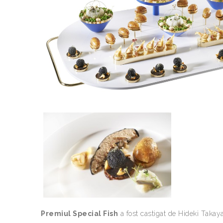
Premiul Special Fish
a fost castigat de Hideki Takay