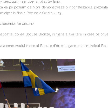
crescuta in aer liber și păstrăv fario.
rcarea pe podium de 9 ori, demonstreaza o inconstestabila prezent
ticipat in finala Bocuse d’Or din 2013.
astronomiei Americane.
stigat al doilea Bocuse Bronze, rămâne a 3-a țară în ceea ce priv
anala concursului mondial Bocuse d”or, castigand in 2011 trofeul Bo