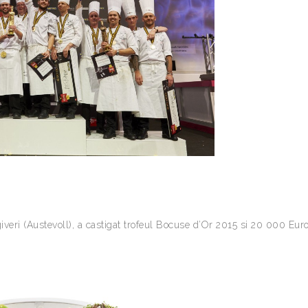
veri (Austevoll), a castigat trofeul Bocuse d’Or 2015 si 20 000 Euro