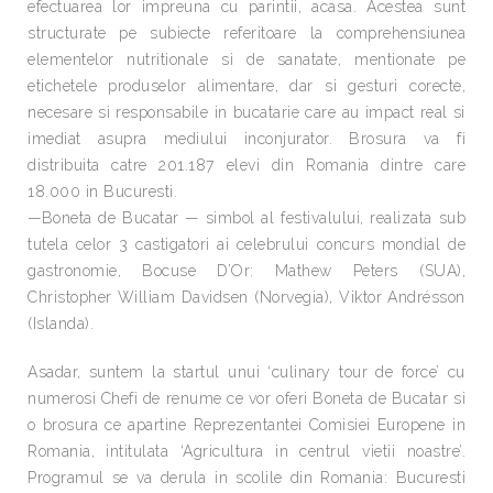
efectuarea lor impreuna cu parintii, acasa. Acestea sunt
structurate pe subiecte referitoare la comprehensiunea
elementelor nutritionale si de sanatate, mentionate pe
etichetele produselor alimentare, dar si gesturi corecte,
necesare si responsabile in bucatarie care au impact real si
imediat asupra mediului inconjurator. Brosura va fi
distribuita catre 201.187 elevi din Romania dintre care
18.000 in Bucuresti.
—Boneta de Bucatar — simbol al festivalului, realizata sub
tutela celor 3 castigatori ai celebrului concurs mondial de
gastronomie, Bocuse D’Or: Mathew Peters (SUA),
Christopher William Davidsen (Norvegia), Viktor Andrésson
(Islanda).
Asadar, suntem la startul unui ‘culinary tour de force’ cu
numerosi Chefi de renume ce vor oferi Boneta de Bucatar si
o brosura ce apartine Reprezentantei Comisiei Europene in
Romania, intitulata ‘Agricultura in centrul vietii noastre’.
Programul se va derula in scolile din Romania: Bucuresti