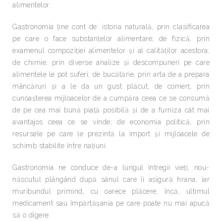
alimentelor.
Gastronomia ţine cont de: istoria naturală, prin clasificarea
pe care o face substanţelor alimentare; de fizică, prin
examenul compoziţiei alimentelor şi al calităţilor acestora;
de chimie, prin diverse analize şi descompuneri pe care
alimentele le pot suferi; de bucătărie, prin arta de a prepara
mâncăruri şi a le da un gust plăcut; de comerţ, prin
cunoaşterea mijloacelor de a cumpăra ceea ce se consumă
de pe cea mai bună piaţă posibilă şi de a furniza cât mai
avantajos ceea ce se vinde; de economia politică, prin
resursele pe care le prezintă la import şi mijloacele de
schimb stabilite între naţiuni.
Gastronomia ne conduce de-a lungul întregii vieţi, nou-
născutul plângând după sânul care îi asigură hrana, iar
muribundul primind, cu oarece plăcere, încă, ultimul
medicament sau împărtăşania pe care poate nu mai apucă
să o digere.