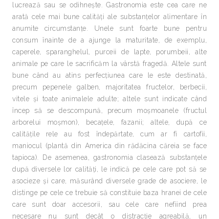
lucrează sau se odihneşte. Gastronomia este cea care ne
arată cele mai bune calităţi ale substanţelor alimentare în
anumite circumstanţe. Unele sunt foarte bune pentru
consum înainte de a ajunge la maturitate, de exemplu,
caperele, sparanghelul, purceii de lapte, porumbeii, alte
animale pe care le sacrificăm la vârstă fragedă. Altele sunt
bune când au atins perfecţiunea care le este destinată,
precum pepenele galben, majoritatea fructelor, berbecii,
vitele şi toate animalele adulte; altele sunt indicate când
încep să se descompună, precum moşmoanele (fructul
arborelui moşmon), becaţele, fazanii; altele, după ce
calităţile rele au fost îndepărtate, cum ar fi cartofii,
maniocul (plantă din America din rădăcina căreia se face
tapioca). De asemenea, gastronomia clasează substanţele
după diversele lor calităţi, le indică pe cele care pot să se
asocieze şi care, măsurând diversele grade de asociere, le
distinge pe cele ce trebuie să constituie baza hranei de cele
care sunt doar accesorii, sau cele care nefiind prea
necesare nu sunt decât o distracţie agreabilă, un