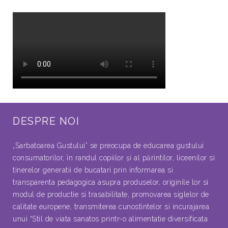
DESPRE NOI
„Sarbatoarea Gustului” se preocupa de educarea gustului
consumatorilor, în randul copiilor şi al părintilor, liceenilor si
tinerelor generatii de bucatari prin informarea si
transparenta pedagogica asupra produselor, originile lor si
modul de productie si trasabilitate, promovarea siglelor de
calitate europene, transmiterea cunostintelor si incurajarea
unui “Stil de viata sanatos printr-o alimentatie diversificata