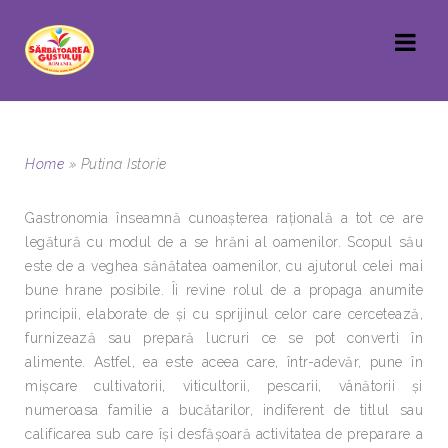
Home
»
Putina Istorie
Gastronomia înseamnă cunoaşterea raţională a tot ce are
legătură cu modul de a se hrăni al oamenilor. Scopul său
este de a veghea sănătatea oamenilor, cu ajutorul celei mai
bune hrane posibile. Îi revine rolul de a propaga anumite
principii, elaborate de şi cu sprijinul celor care cercetează,
furnizează sau prepară lucruri ce se pot converti în
alimente. Astfel, ea este aceea care, într-adevăr, pune în
mişcare cultivatorii, viticultorii, pescarii, vânătorii şi
numeroasa familie a bucătarilor, indiferent de titlul sau
calificarea sub care îşi desfăşoară activitatea de preparare a