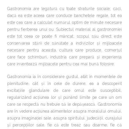
Gastronomia are legătură cu toate straturile sociale; căci,
dacă ea este aceea care conduce banchetele regale, tot ea
este cea care a calculat numărul optim de minute necesare
pentru fierberea unui ou. Subiectul material al gastronomiei
este tot ceea ce poate fi mâncat; scopul său direct este
conservarea stării de sănătate a indivizilor şi mijloacele
necesare pentru aceasta, cultura care produce, comerţul
care face schimburi, industria care prepară şi experienţa
care inventează mijloacele pentru cea mai bună folosire.
Gastronomia ia în considerare gustul, atât în momentele de
plenitudine, cât şi în cele de durere; ea a descoperit
excitaţiile glandulare de care omul este susceptibil,
regularizând acţiunea lor şi punând limite pe care un om
care se respectă nu trebuie să le depăşească. Gastronomia
are în vedere acţiunea alimentelor asupra moralului omului,
asupra imaginaţiei sale, asupra spiritului, judecăţii, curajului
şi percepţiilor sale, fie că este treaz sau doarme, fie că