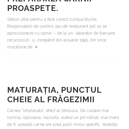
PROASPETE.
Sfaturi utile pentru a face corect cumpărăturile.
Responsabilii de cantină sau de restaurant pot să se
aprovizioneze cu carne :– de la un laborator de tranşare
recunoscut– şi, începând din ianuarie 1995, din orice
măcelărie de
MATURAŢIA, PUNCTUL
CHEIE AL FRĂGEZIMII
Carnea “întunecată”, efect al stresului. De culoare mai
închisă, lipicioasă, năclăită, având un pH ridicat, mai mare
de 6, această carne are prea puţin miros specific. Aceasta