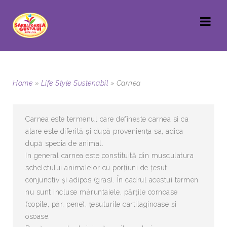
Home
»
Life Style Sustenabil
»
Carnea
Carnea este termenul care definește carnea si ca
atare este diferită și după proveniența sa, adica
după specia de animal.
In general carnea este constituită din musculatura
scheletului animalelor cu porțiuni de țesut
conjunctiv și adipos (gras). În cadrul acestui termen
nu sunt incluse măruntaiele, părțile cornoase
(copite, păr, pene), țesuturile cartilaginoase și
osoase.