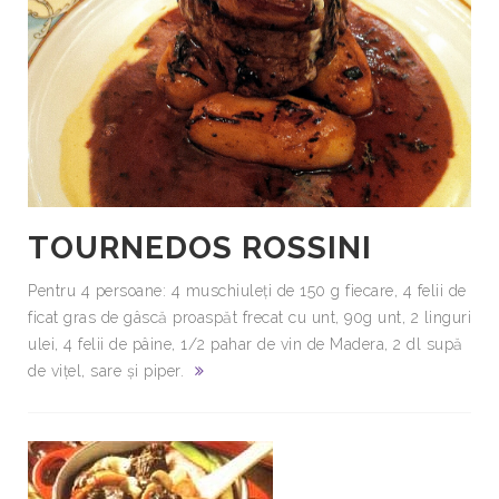
TOURNEDOS ROSSINI
Pentru 4 persoane: 4 muschiuleţi de 150 g fiecare, 4 felii de
ficat gras de gâscă proaspăt frecat cu unt, 90g unt, 2 linguri
ulei, 4 felii de pâine, 1/2 pahar de vin de Madera, 2 dl supă
de viţel, sare şi piper.