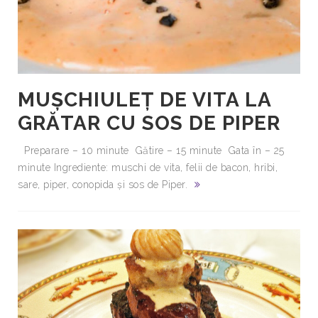
MUȘCHIULEȚ DE VITA LA
GRĂTAR CU SOS DE PIPER
Preparare – 10 minute Gătire – 15 minute Gata în – 25
minute Ingrediente: muschi de vita, felii de bacon, hribi,
sare, piper, conopida și sos de Piper.