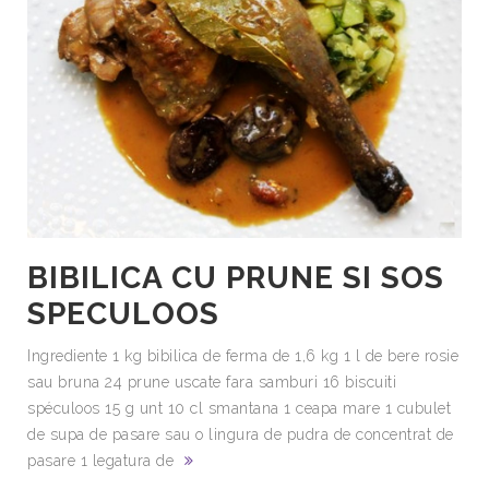
BIBILICA CU PRUNE SI SOS
SPECULOOS
Ingrediente 1 kg bibilica de ferma de 1,6 kg 1 l de bere rosie
sau bruna 24 prune uscate fara samburi 16 biscuiti
spéculoos 15 g unt 10 cl smantana 1 ceapa mare 1 cubulet
de supa de pasare sau o lingura de pudra de concentrat de
pasare 1 legatura de