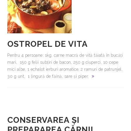
OSTROPEL DE VITA
Pentru 4 persoane: 1kg. carne macră de vită tăiată în bucăţi
mari, 150 g felii subţiri de bacon, 250 g ciuperci, 10 cepe
mici albe, 1 echalot ierburi aromatice, 2 ramuri de patrunjel,
30 g unt, 1 lingură de făină, sare şi piper.
CONSERVAREA ŞI
PREPARAREA CĂRNII