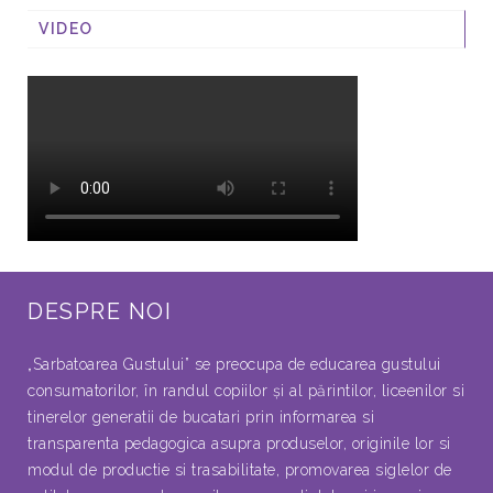
VIDEO
DESPRE NOI
„Sarbatoarea Gustului” se preocupa de educarea gustului
consumatorilor, în randul copiilor şi al părintilor, liceenilor si
tinerelor generatii de bucatari prin informarea si
transparenta pedagogica asupra produselor, originile lor si
modul de productie si trasabilitate, promovarea siglelor de