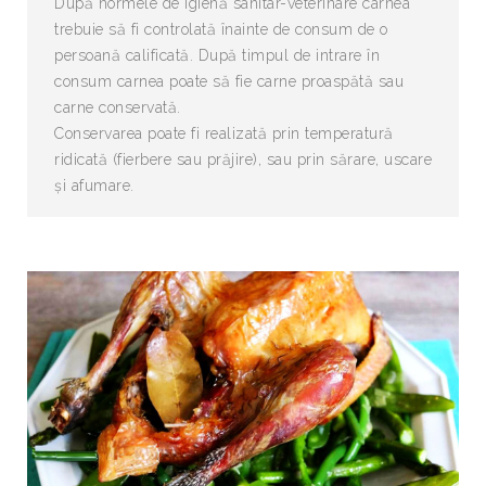
După normele de igienă sanitar-veterinare carnea
trebuie să fi controlată înainte de consum de o
persoană calificată. După timpul de intrare în
consum carnea poate să fie carne proaspătă sau
carne conservată.
Conservarea poate fi realizată prin temperatură
ridicată (fierbere sau prăjire), sau prin sărare, uscare
și afumare.