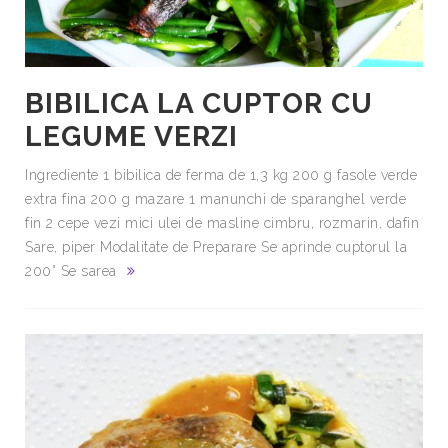
BIBILICA LA CUPTOR CU
LEGUME VERZI
Ingrediente 1 bibilica de ferma de 1,3 kg 200 g fasole verde
extra fina 200 g mazare 1 manunchi de sparanghel verde
fin 2 cepe vezi mici ulei de masline cimbru, rozmarin, dafin
Sare, piper Modalitate de Preparare Se aprinde cuptorul la
200° Se sarea