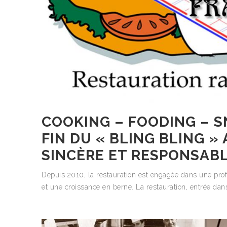
COOKING – FOODING – S
FIN DU « BLING BLING »
SINCÈRE ET RESPONSABL
Depuis 2010, la restauration est engagée dans une profo
et une croissance en berne. La restauration, entrée da