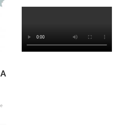
LA
se