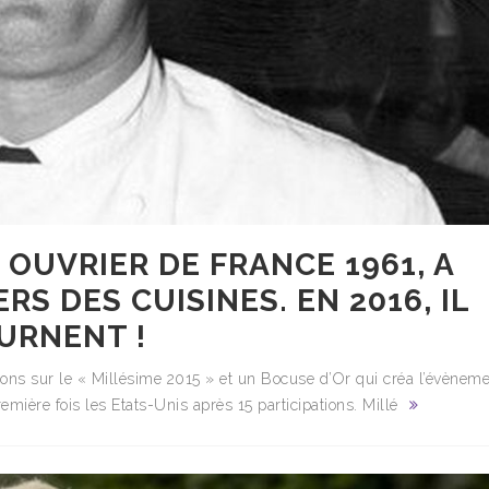
 OUVRIER DE FRANCE 1961, A
ERS DES CUISINES. EN 2016, IL
OURNENT !
ns sur le « Millésime 2015 » et un Bocuse d’Or qui créa l’évènem
mière fois les Etats-Unis après 15 participations. Millé