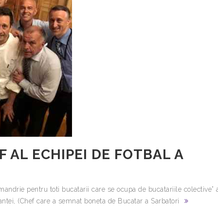
 AL ECHIPEI DE FOTBAL A
andrie pentru toti bucatarii care se ocupa de bucatariile colective” 
ntei, (Chef care a semnat boneta de Bucatar a Sarbatori