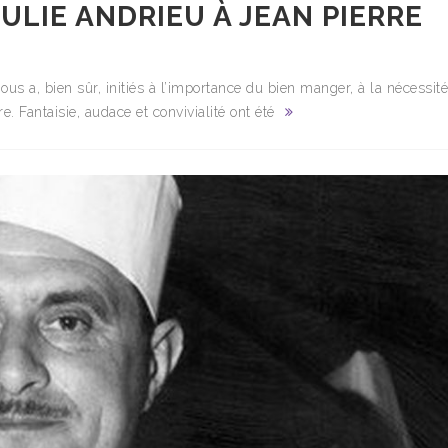
ULIE ANDRIEU À JEAN PIERRE
 nous a, bien sûr, initiés à l’importance du bien manger, à la nécessit
re. Fantaisie, audace et convivialité ont été