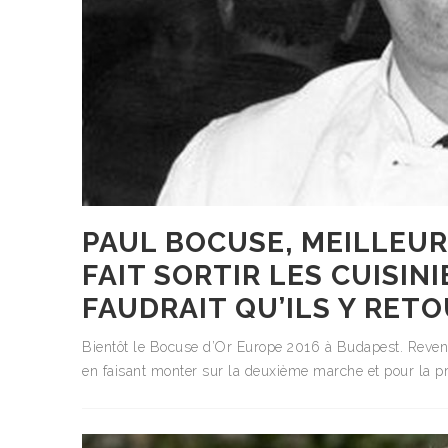
PAUL BOCUSE, MEILLEUR
FAIT SORTIR LES CUISINI
FAUDRAIT QU’ILS Y RET
Bientôt le Bocuse d’Or Europe 2016 à Budapest. Reveno
en faisant monter sur la deuxième marche et pour la pre