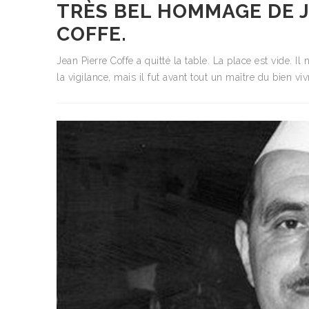
TRÈS BEL HOMMAGE DE J
COFFE.
Jean Pierre Coffe a quitté la table. La place est vide. Il
la vigilance, mais il fut avant tout un maître du bien viv