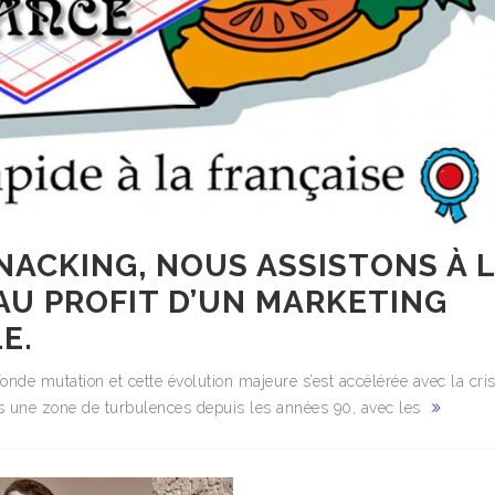
NACKING, NOUS ASSISTONS À 
 AU PROFIT D’UN MARKETING
E.
nde mutation et cette évolution majeure s’est accélérée avec la cri
ns une zone de turbulences depuis les années 90, avec les