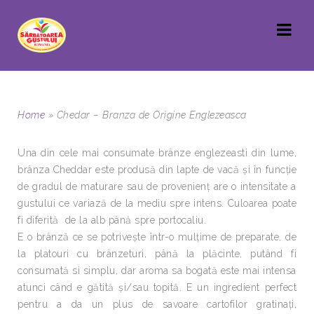
Home
»
Chedar – Branza de Origine Englezeasca
Una din cele mai consumate brânze englezeasti din lume,
brânza Cheddar este produsă din lapte de vacă şi în funcţie
de gradul de maturare sau de provenienţ are o intensitate a
gustului ce variază de la mediu spre intens. Culoarea poate
fi diferită de la alb până spre portocaliu.
E o brânză ce se potriveşte într-o mulţime de preparate, de
la platouri cu brânzeturi, până la plăcinte, putând fi
consumată si simplu, dar aroma sa bogată este mai intensa
atunci când e gătită şi/sau topită. E un ingredient perfect
pentru a da un plus de savoare cartofilor gratinaţi,