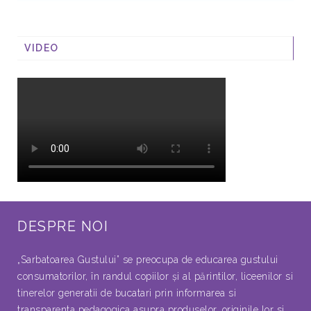
VIDEO
DESPRE NOI
„Sarbatoarea Gustului” se preocupa de educarea gustului
consumatorilor, în randul copiilor şi al părintilor, liceenilor si
tinerelor generatii de bucatari prin informarea si
transparenta pedagogica asupra produselor, originile lor si