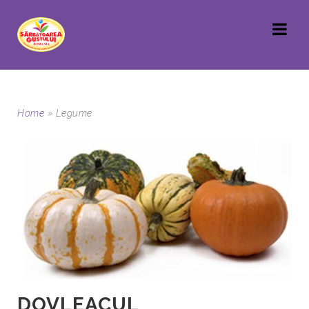
Home
»
Legume
DOVLEACUL