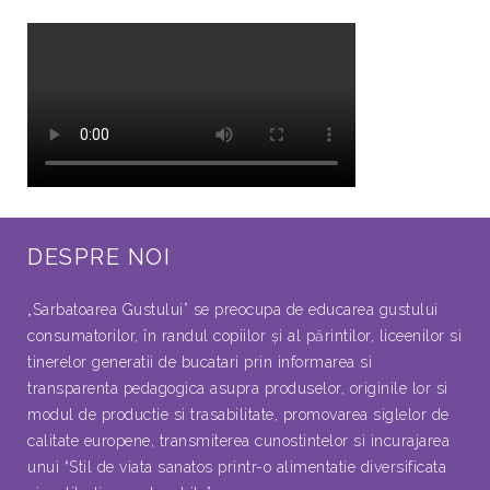
DESPRE NOI
„Sarbatoarea Gustului” se preocupa de educarea gustului
consumatorilor, în randul copiilor şi al părintilor, liceenilor si
tinerelor generatii de bucatari prin informarea si
transparenta pedagogica asupra produselor, originile lor si
modul de productie si trasabilitate, promovarea siglelor de
calitate europene, transmiterea cunostintelor si incurajarea
unui “Stil de viata sanatos printr-o alimentatie diversificata