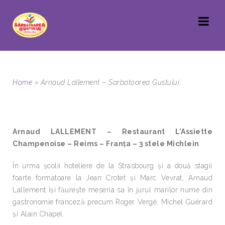
Home
»
Arnaud Lallement – Sarbatoarea Gustului
Arnaud LALLEMENT – Restaurant L’Assiette
Champenoise – Reims – Franța – 3 stele Michlein
În urma școlii hoteliere de la Strasbourg și a două stagii
foarte formatoare la Jean Crotet și Marc Vevrat, Arnaud
Lallement își făurește meseria sa în jurul marilor nume din
gastronomie franceză precum Roger Vergé, Michel Guérard
și Alain Chapel.