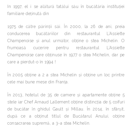
In 1997, el i se alătură tatălui său în bucătăria instituției
familiare deținută din
1975 de către părinții săi. În 2000, la 26 de ani, preia
conducerea bucătăriilor din restaurantul L’Assiette
Champenoise și anul următor, obține o stea Michelin. O
frumoasă cucerire pentru restaurantul L’Assiette
Champenoise care obținuse în 1977 o stea Michelin, dar pe
care a pierdut-o în 1994 !
În 2005 obține a 2 a stea Michelin și obține un loc printre
cele mai bune mese din Franța.
În 2013, hotelul de 35 de camere și apartamente obține 5
stele iar Chef Arnaud Lallement obține distincția de 5 coifuri
de bucătar în ghidul Gault și Millau. În 2014, în sfârșit,
după ce a obținut titlul de Bucătarul Anului, obține
consacrarea supremă, a 3-a stea Michelin.